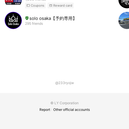
Coupons
Reward card
solo osaka【予約専用】
295 friends
@233ryojw
© LY Corporation
Report
Other official accounts