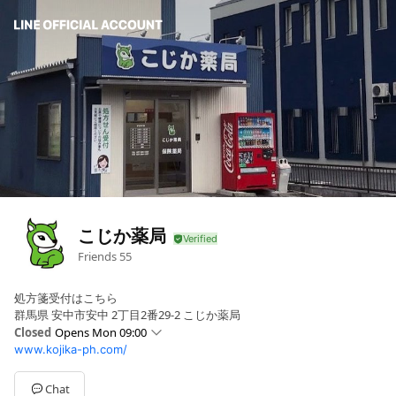
こじか薬局
Friends
55
処方箋受付はこちら
群馬県 安中市安中 2丁目2番29-2 こじか薬局
Closed
Opens Mon 09:00
www.kojika-ph.com/
Sun
Closed
Mon
09:00 - 12:00,14:30 - 18:00
Tue
Closed
Chat