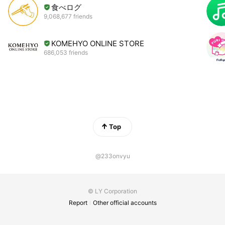
食べログ
9,068,677 friends
KOMEHYO ONLINE STORE
686,053 friends
Top
@233onvyu
© LY Corporation
Report
Other official accounts