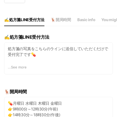
Wed
09:00 - 12:00,14:30 - 18:00
Thu
09:00 - 12:00,14:30 - 18:00
Fri
09:00 - 12:00,14:30 - 18:00
Sat
09:00 - 12:00,00:00 - 00:00
✍️処方箋LINE受付方法
🦌開局時間
Basic info
You migh
✍️処方箋LINE受付方法
処方箋の写真をこちらのラインに送信していただくだけで
受付完了です💊
送信後、「お渡し準備完了」のメッセージが届いたらいつ
...
See more
でもお渡しできますのでご来店ください。
ライン処方箋受付は24時間随時お受けいたします。調剤は
営業時間に準じます。
🦌開局時間
急ぎの用事や休日にお薬が欲しいなどの要望がありました
ら。ラインを頂ければ対応いたしますのでご相談くださ
💊月曜日 水曜日 木曜日 金曜日
い。
👉9時00分～12時30分(午前)
👉14時30分～18時30分(午後)