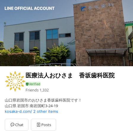
医療法人おひさま 香坂歯科医院
Friends
1,332
山口県岩国市のおひさま香坂歯科医院です！
山口県 岩国市 南岩国町3-24-19
kosaka-d.com/
2 other items
Chat
Posts