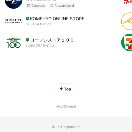
Coupons
Reward card
KOMEHYO ONLINE STORE
618,464 friends
ローソンストア１００
2,692,067 friends
Top
@232ysepn
© LY Corporation