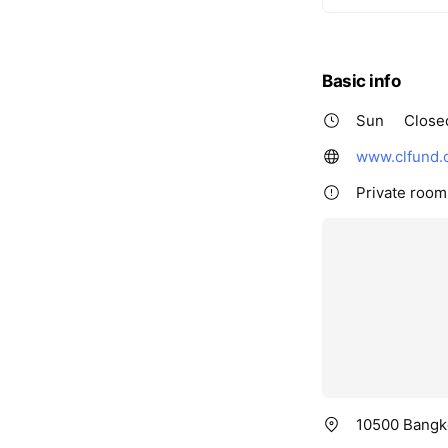
Basic info
Sun
Close
www.clfund.c
Private rooms
10500 Bangko