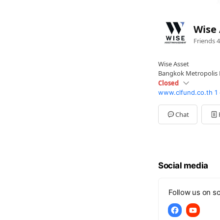
Wise 
Friends
4
Wise Asset
Bangkok Metropolis B
Closed
www.clfund.co.th
1
Sun
Closed
Mon
08:30 - 17:00
Tue
08:30 - 17:00
Chat
Wed
08:30 - 17:00
Thu
08:30 - 17:00
Fri
08:30 - 17:00
Sat
Closed
Social media
Follow us on so