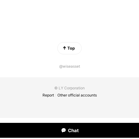
Top
@wiseasset
© LY Corporation
Report
Other official accounts
Chat