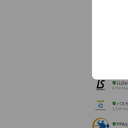
Basic info
FastBall F
digital-baseba
You might like
Accounts others ar
LUZ
6,756 fri
バス
3,536 fri
PP