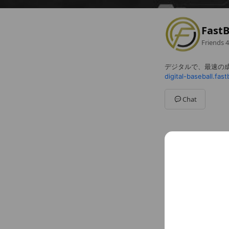
FastB
Friends
4
デジタルで、最速の
digital-baseball.fastb
Chat
Social media
Follow us on so