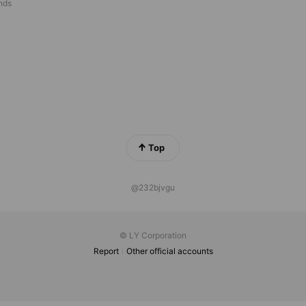
ends
Top
@232bjvgu
© LY Corporation
Report
Other official accounts