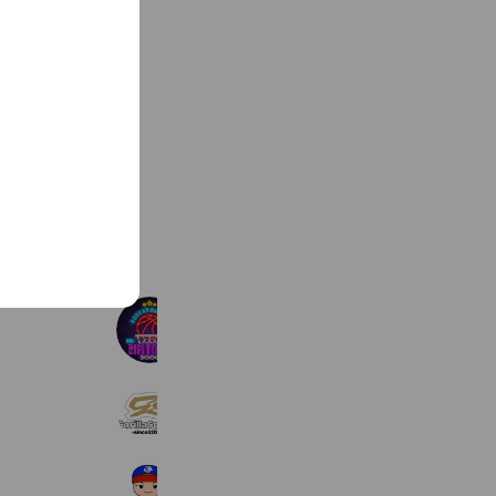
See more
Rim Town
5,370 friends
GorillaSports
3,556 friends
JBS武蔵
8,335 friends