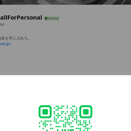
allForPersonal
64
成長を手に入れろ。
all.jp/
cial media