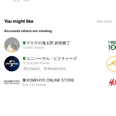
You might like
See more
Accounts others are viewing
ゲゲゲの鬼太郎 妖怪横丁
119,841 friends
ユニバーサル・ピクチャーズ
15,359,065 friends
Coupons
Reward card
KOMEHYO ONLINE STORE
644,333 friends