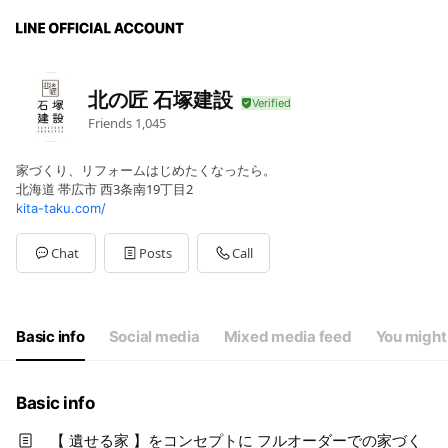
北の匠 石塚建設
Friends
1,045
家づくり、リフォームはじめたくなったら。
北海道 帯広市 西3条南19丁目2
kita-taku.com/
Chat
Posts
Call
Basic info
Social media
Mixed media feed
You might 
Basic info
【 遺せる家 】をコンセプトに フルオーダーでの家づく