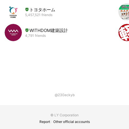
トヨタホーム
5,457,521 friends
WITHDOM建築設計
4,791 friends
@230eckyb
© LY Corporation
Report
Other official accounts