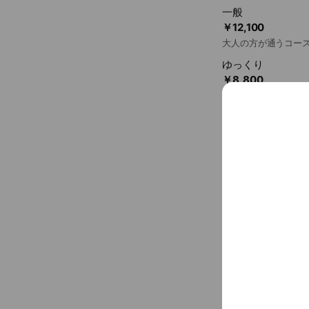
○ソフトテニスは
一般
す。
￥12,100
大人の方が通うコー
いつも楽しく笑顔
ゆっくり
￥8,800
時間は60分。ゆっく
St（中・高生）
￥8,470
中・高生が対象のコ
Jr.・Jr.2（小学生
￥8,470
小学1年～6年生が
全な柔らかいボール
ファミリー（親+子
￥14,850
家族で同じ時間帯に
対象となります。
ソフトテニス