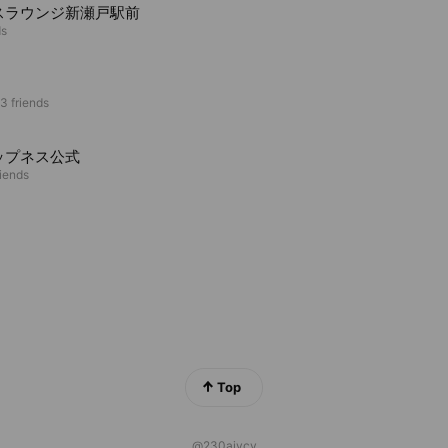
スラウンジ新瀬戸駅前
ds
3 friends
ップネス公式
riends
Top
@230aiycy