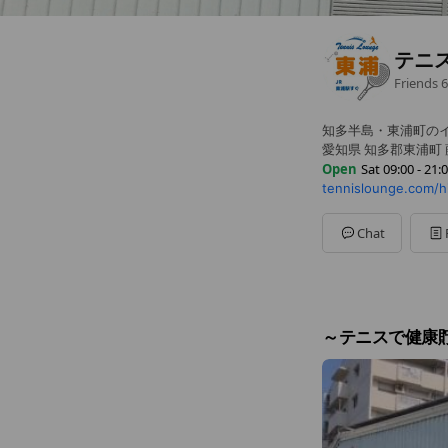
テニ
Friends
6
知多半島・東浦町の
愛知県 知多郡東浦町 
Open
Sat 09:00 - 21:
tennislounge.com/h
Sun
09:00 - 18:00
Mon
Closed
Tue
09:00 - 21:00
Chat
Wed
09:00 - 21:00
Thu
09:00 - 21:00
Fri
09:00 - 21:00
Sat
09:00 - 21:00
定休日 : 毎週月曜日
～テニスで健康