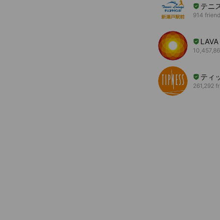
テニ
914 frien
LAVA
10,457,86
ティ
261,292 f