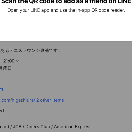
Scan the QR code to add as a friend on LINE
生を対象としたコースになります。たくさんのボールを打って身体で覚えていき
Open your LINE app and use the in-app QR code reader.
にあるテニスラウンジ東浦です！
- 21:00
週月曜日
71
.com/higashiura/
2 other items
ed
rcard / JCB / Diners Club / American Express