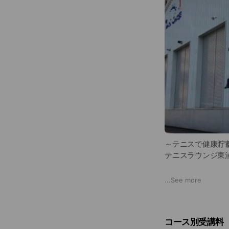
～テニスで健康貯
テニスラウンジ東
快適な高密度人工
...
See more
硬式テニスとソフ
○硬式テニスは大
コース別受講料（
ミリークラス」が