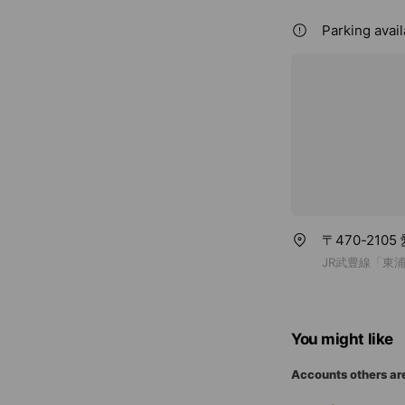
Parking avail
〒470-210
JR武豊線「東
You might like
Accounts others ar