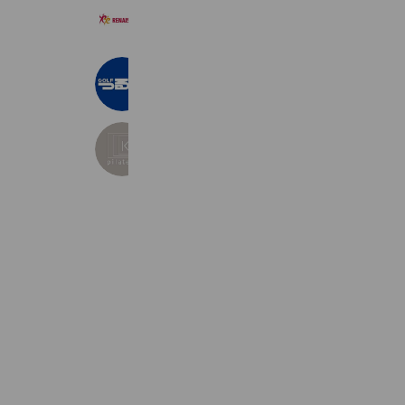
【公式】スポーツクラブ ルネサンス
36,099 friends
つるやゴルフ新安城店
1,980 friends
Coupons
Reward card
pilates K
102,072 friends
Coupons
Reward card