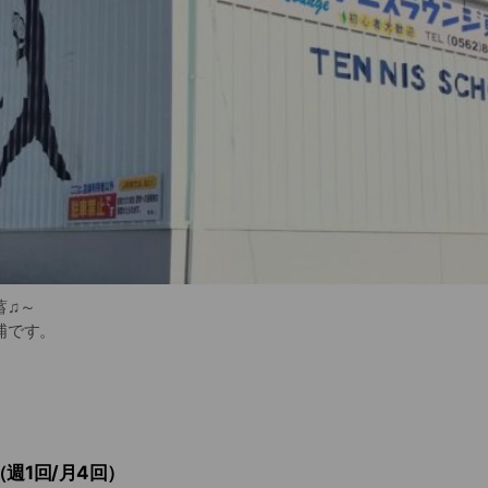
蓄♫～
浦です。
芝のインドアコート2面
トテニスがあります。
人の「一般クラス」、中高生の「Stクラス」、小学生の「Jrクラス
週1回/月4回）
あります。