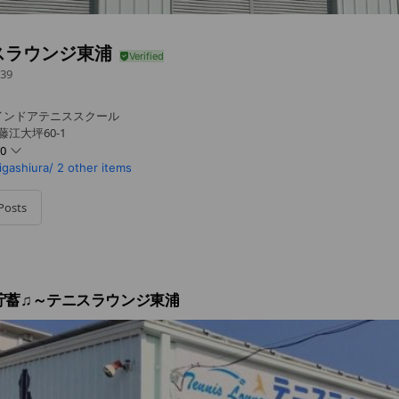
スラウンジ東浦
39
インドアテニススクール
藤江大坪60-1
00
igashiura/
2 other items
Posts
貯蓄♫～テニスラウンジ東浦