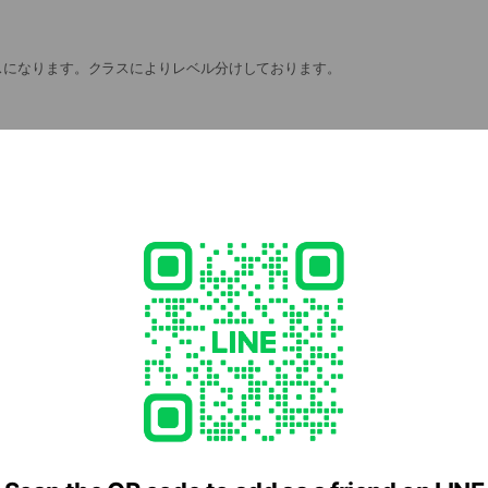
小学5年～中学3年が対象で、基本練習中心にたくさんのボールを打
スになります。クラスによりレベル分けしております。
あふれるテニススクールです。
りと基本練習中心のコースになります。
ースになります。基礎体力・技術向上を目標に打ち合いや試合での動きを習得
）
対象のコースになります。集団行動やルールの大切さを学び心身共に健やかな成
を使用します。
＝2人で1セット）
レッスンを受講できるコースになります。レッスンコートは別々となります。