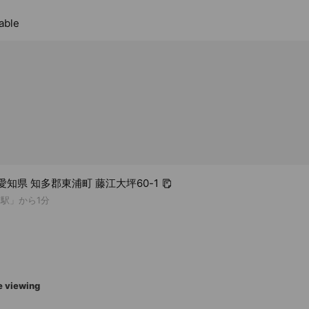
able
5 愛知県 知多郡東浦町 藤江大坪60-1
浦駅」から1分
e viewing