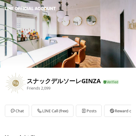
スナックデルソーレGINZA
Friends
2,099
Chat
LINE Call (free)
Posts
Reward car