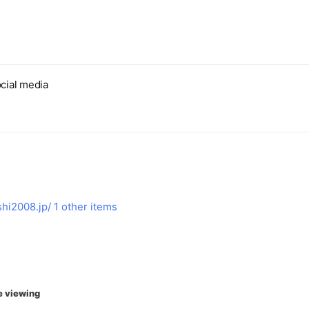
ーン＆オリジナルグッズプレゼントなど
カルサポート（LINEチャット限定）
ィールドスタッフ釣行記、また海上釣堀お魚事情など、さまざまな
cial media
hi2008.jp/
1 other items
e viewing