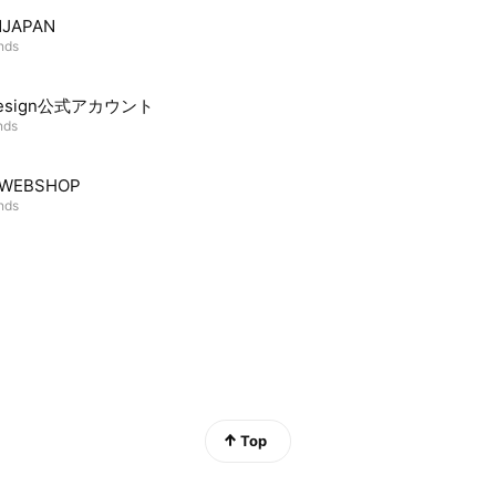
JAPAN
ends
design公式アカウント
nds
 WEBSHOP
ends
Top