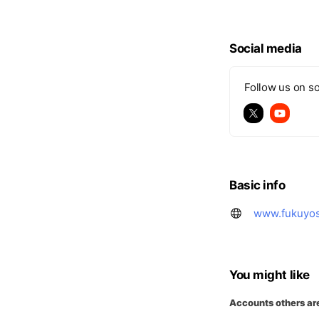
・お得なキャンペ
・海上釣堀 テク二
Social media
その他、動画やフ
信予定。
Follow us on so
Basic info
www.fukuyos
You might like
Accounts others ar