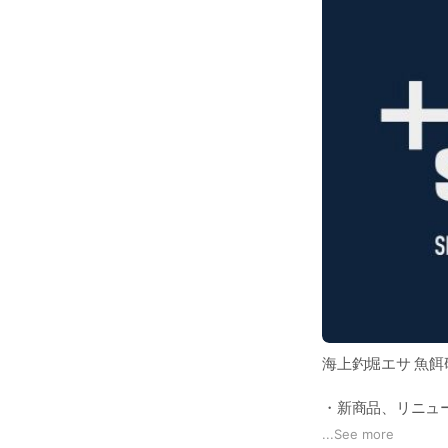
海上釣堀エサ 魚餌
・新商品、リニュ
・友だち限定クー
...
See more