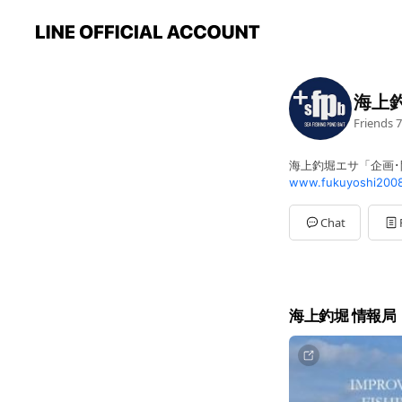
海上
Friends
7
海上釣堀エサ「企画･
www.fukuyoshi2008
Chat
海上釣堀 情報局