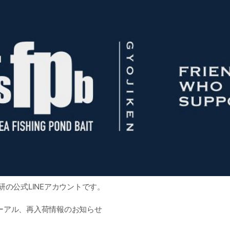
研の公式LINEアカウントです。
ーアル、再入荷情報のお知らせ
ポンを随時発行