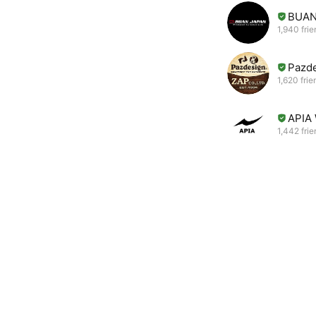
BUAN
1,940 fri
Paz
1,620 frie
APIA
1,442 fri