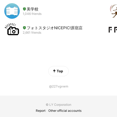
美学校
1,046 friends
フォトスタジオNICEPIC!原宿店
2,661 friends
Top
@227vgvwm
© LY Corporation
Report
Other official accounts