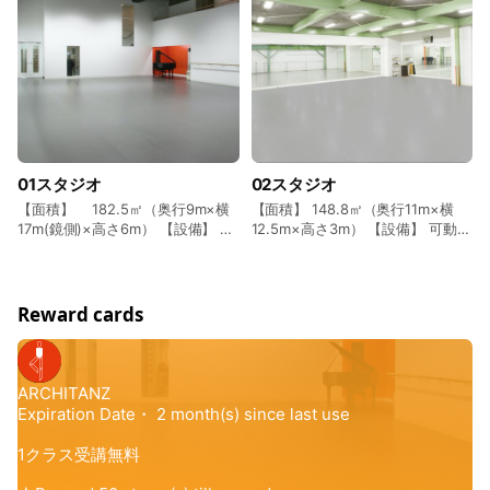
01スタジオ
02スタジオ
【面積】 182.5㎡（奥行9m×横
【面積】 148.8㎡（奥行11m×横
17m(鏡側)×高さ6m） 【設備】 移
12.5m×高さ3m） 【設備】 可動式
動式バー 1.7m×2本 2.8m×1本
バー 3m×9本 3.3m×3本 【定
2m×５本 3m×2本 2.35m×１本
員】 30名
3.3m×10本 2.7m×１本 【定員】
55名
Reward cards