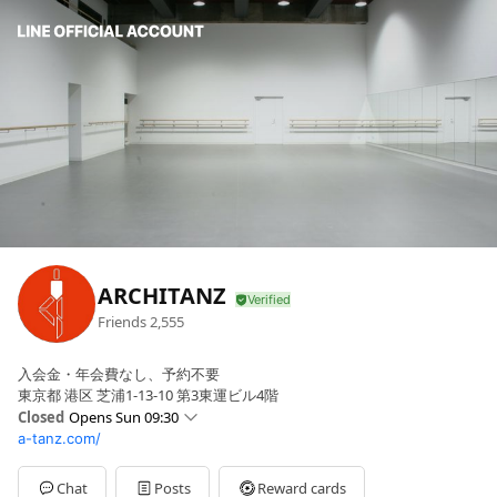
ARCHITANZ
Friends
2,555
入会金・年会費なし、予約不要
東京都 港区 芝浦1-13-10 第3東運ビル4階
Closed
Opens Sun 09:30
a-tanz.com/
Sun
09:30 - 19:30
Mon
09:30 - 21:30
Tue
09:30 - 21:30
Chat
Posts
Reward cards