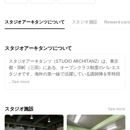
Wed
09:30 - 21:30
Thu
09:30 - 21:30
Fri
09:30 - 21:30
Sat
09:30 - 19:30
スタジオアーキタンツについて
スタジオ施設
Reward car
スタジオアーキタンツについて
スタジオアーキタンツ（STUDIO ARCHITANZ）は、東京
都・田町（三田）にある、オープンクラス制度のバレエス
タジオです。海外の第一線で活躍している講師陣を常時招
聘し、質の高いバレエレッスンを開催する、世界標準のス
...
See more
タジオを目指しております。また、ダンス愛好家がいつで
も気軽に交流できる広場として、組織の垣根を超え、多く
の国内外のアーティストたちが集まる場所として利用され
ています。
スタジオ施設
See more