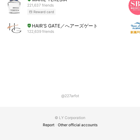
221,637 friends
Reward card
HAIR’S GATE／へアーズゲート
122,639 friends
@227arfot
© LY Corporation
Report
Other official accounts