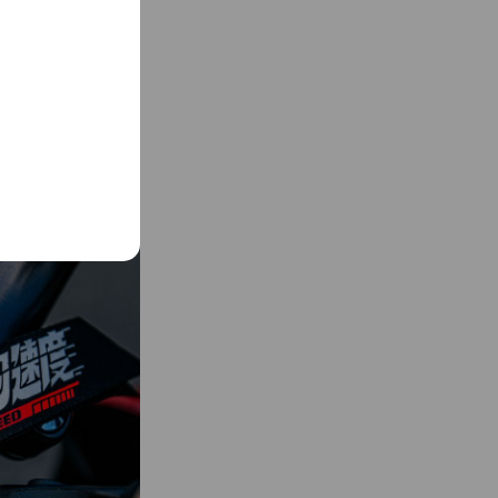
掌圍：23~25cm（建
cm，適合手掌圍：
重量：100 g 顏色選
貼以及用錯指頭均會影
，請勿擰轉，以免造成
水折疊漁夫帽
-2天內到貨；超商取貨
夫帽
求請先聊聊洽詢，由小編
購的商品尺寸、顏色款式
下單，以免造成您後續
試用期」，若經拆封、使
換貨服務。 ⭐️商品顏
無法接受請勿下標。
資訊詳細說明，不販售
貨迅速免等待，三個工
間：週一至週五
服會統一於上班日回覆。）