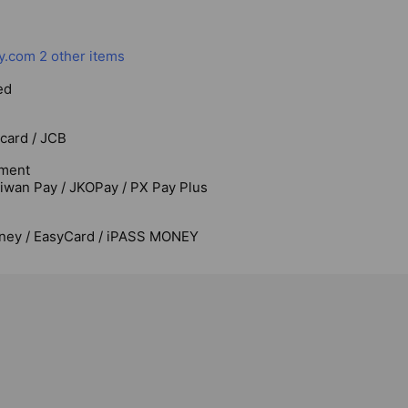
ty.com
2 other items
ed
rcard / JCB
ment
aiwan Pay / JKOPay / PX Pay Plus
ney / EasyCard / iPASS MONEY