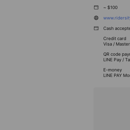
~ $100
www.ridersi
Cash accept
Credit card
Visa / Maste
QR code pay
LINE Pay / T
E-money
LINE PAY Mo