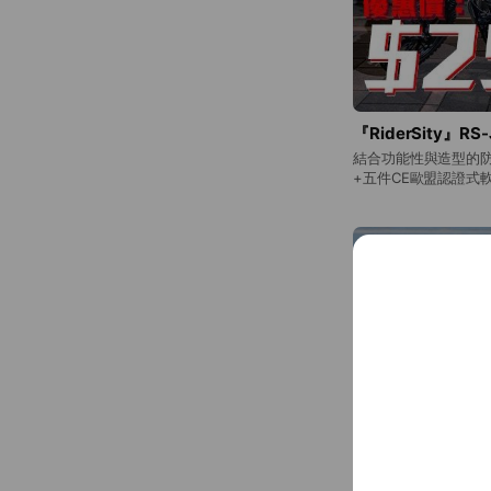
『RiderSity』R
結合功能性與造型的防
+五件CE歐盟認證式
全性。 ----------------
尺寸規格（cm） 版
重僅供參考，胸圍是
件平日常穿的襯衫，
尺寸容許範圍正負2～2.5c
----------------
售，庫存數量可能不一置
提醒】 ※手套僅於拇
護貼以及用錯指頭均會
乾，請勿擰轉，以免造成商品
⭐️賣場商品下單完成
約1-2天內到貨；超
需求請先聊聊洽詢，由
選購的商品尺寸、顏
進行下單，以免造成您