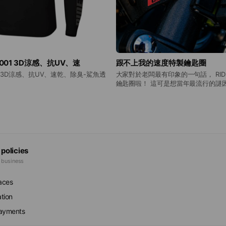
-A-001 3D涼感、抗UV、速
跟不上我的速度特製鑰匙圈
A-001 3D涼感、抗UV、速乾、除臭-鯊魚透
大家對於老闆最有印象的一句話， RIDE
鑰匙圈啦！ 這可是想當年最流行的謎
隨風飄逸的飄帶造型， 加上雙面採用
配了登山扣造型的五金零件， 隨時可
讓您除了帥氣之外更便利！ 【退換貨須知】 ⭐️賣場商品下
單完成後，各項現貨將於1天內寄出。 ⭐
貨；超商取貨約2-3天到貨。若是急
洽詢，由小編為您服務。 ⭐️下單前
寸、顏色款式等符合您的需求，確認
 policies
免造成您後續換貨上的困擾。 ⭐️「
e business
若經拆封、使用後導致商品缺乏完整
務。 ⭐️商品顏色尺寸難免會有些許
faces
請勿下標。 【服務資訊】 ✔商品真材實料，規格資訊詳細
說明，不販售低品質產品。 ✔商品皆
ation
等待，三個工作天內送達。 選購時如有任何疑問都歡迎透過
即時通與客服聯繫，將第一時間為您服
payments
一至週五 09:00~20:00 （例假