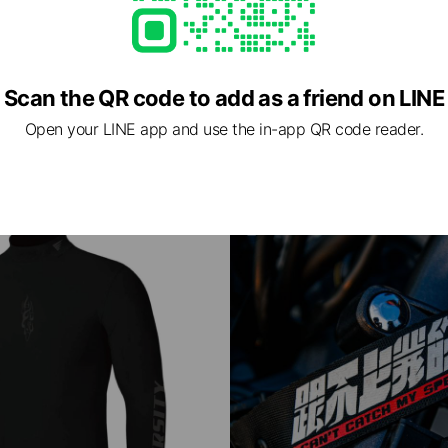
封、使用後導致商品缺乏完整性，恕不
男生） L碼手套寬度:11.5cm，適合手
️商品顏色尺寸難免會有些許色差或公
議給手大的男生） XL碼手套寬度：12
✔商品真材實
25~27cm（建議給超大手的男生） 商品
明，不販售低品質產品。 ✔商品皆現貨
擇：黑色、軍綠色、卡其色 【溫馨提醒】 ※手套僅於拇指、
個工作天內送達。 選購時如有任
食指、中指有觸控功能，過厚的保護
聊與客服聯繫，將第一時間為您服務。
響觸控能力。 ※建議常溫手洗後陰乾
Scan the QR code to add as a friend on LINE
 09:00~20:00 （例假日休息，客
商品內部破損。 【退換貨須知】 ⭐️賣場商品下單完成後，
S-T-001 3D剪裁透氣涼感貓咪
[RiderSity]RS-C-001 防潑
Open your LINE app and use the in-app QR code reader.
覆。）
各項現貨將於1天內寄出。 ⭐️宅配約1
T-001 3D剪裁透氣涼感貓咪T｜抗菌、除臭、
[RiderSity]RS-C-001 防潑水折疊漁
約2-3天到貨。若是急件或有其他需
為您服務。 ⭐️下單前請再次確認選
等符合您的需求，確認無誤後再進行
換貨上的困擾。 ⭐️「鑑賞期」非「
用後導致商品缺乏完整性，恕不提供退
色尺寸難免會有些許色差或公差，如
【服務資訊】 ✔商品真材實料，規格
低品質產品。 ✔商品皆現貨供應，發
作天內送達。 選購時如有任何疑問都歡迎透過聊聊與客服聯
繫，將第一時間為您服務。 ⏳服務時
09:00~20:00 （例假日休息，客