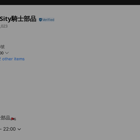
rSity騎士部品
,023
5號
00
2 other items
士部品🏍️
- 22:00