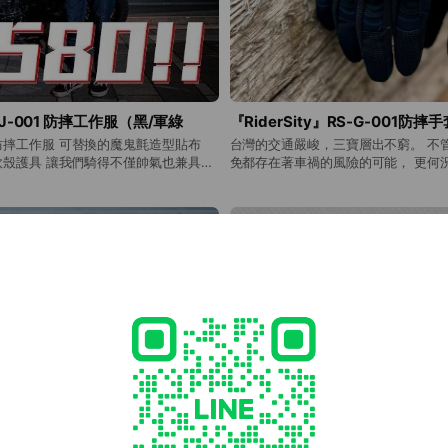
S-J-001 防摔工作服（黑/軍綠
『RiderSity』RS-G-001防
摔工作服 可替換的魔鬼氈造型貼布
台灣的交通嚴峻，三寶層出不窮。 不
軟殼護具 讓我們騎得不僅帥氣也兼具安
免都存在著車禍的風險的可能， 更何
-----------------------------------
速度更快，對於自身安全更要加強防護
型為亞洲尺寸，中性男女皆可穿，身高體
套，包含觸控功能，行駛間導航接聽
決定尺寸選擇的關鍵因素，建議您拿一
可使用。 防風、觸控、防摔三者集於
平放測量後再對照以下的尺寸表選擇，
加上通風孔，長時間配戴也不悶濕哦。
m皆為正常值。 -----------------
只為了給你最佳的使用體驗！ 不只功
------------------ 商品在其他網站均有販
型也是一大亮點， RiderSity 更
 下單前請先聊聊詢問，謝謝 【溫馨
選， 趕快挑一副來看看吧！ 【嚴選特點】 ✔️螢幕觸控功
指、食指、中指有觸控功能，過厚的保
能，拇指與食指加上中指，三指皆可
影響觸控能力。 ※建議常溫手洗後陰
即可使用手機，可以順暢的使用行車導
內部破損。 【退換貨須知】
用PVC防護硬殼，指節增加透氣孔，
後，各項現貨將於1天內寄出。 ⭐️宅配
撞、防摔、耐磨保護。 ✔️掌心選用
商取貨約2-3天到貨。若是急件或有其他
性，增加抓握力，騎行時不打滑。 ✔
小編為您服務。 ⭐️下單前請再次確認
據個人需求調節鬆緊度，使用方便，穿脫迅速
色款式等符合您的需求，確認無誤後再
格】 商品名稱：防摔手套 商品尺寸：M
後續換貨上的困擾。 ⭐️「鑑賞期」非
度:11cm，適合手掌圍：21~23cm