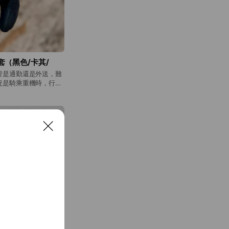
摔手套（黑色/卡其/
管是通勤還是外送，難
況是騎乘重機時，行駛
。 此款硬殼防摔手
電話皆不需要脫手套即
一身， 而且手指關節處
 經過老闆層層把關，
能多樣，帥氣的軍用外
C
是一次推出三種顏色任君挑
l
o
順暢感應，不必脫手套
s
航。 ✔️指關節部位使
e
多重安全防護設計，防
防滑皮革，提升防滑耐磨
️可調節式魔鬼氈，可根
。 【詳細規
、L、XL M碼手套寬
（建議給手略胖，有肉的