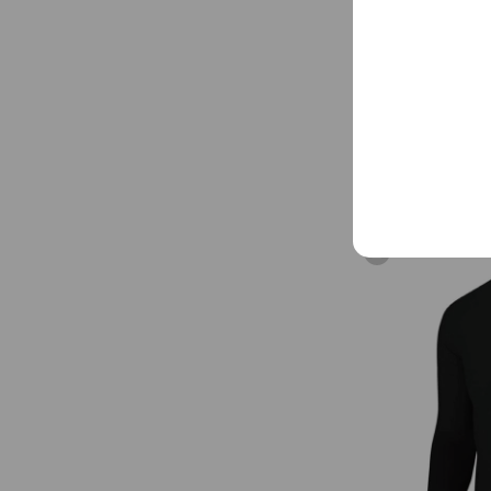
「試用期」，若經拆
提供退換貨服務。 ⭐
差，如無法接受請勿下標。 【服務資訊】 
料，規格資訊詳細說
供應，發貨迅速免等待，三
何疑問都歡迎透過聊
⏳服務時間：週一至週五
[RiderSity]R
服會統一於上班日回
[RiderSity]RS-
速乾