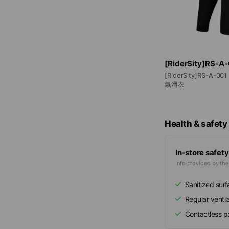
[RiderSity]RS
[RiderSity]RS-
氣滑衣
Health & safety
In-store safety
Info provided by th
Sanitized sur
Regular ventil
Contactless 