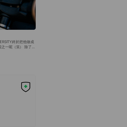
RSITY終於把他做成
因之一呢（笑） 除了可
不同顏色的設計， 更搭
扣在包包或是褲子上，
️宅配約1-2天內到
件或有其他需求請先聊聊
請再次確認選購的商品尺
無誤後再進行下單，以
鑑賞期」非「試用期」，
性，恕不提供退換貨服
色差或公差，如無法接受
現貨供應，發貨迅速免
務。 ⏳服務時間：週
日休息，客服會統一於上班