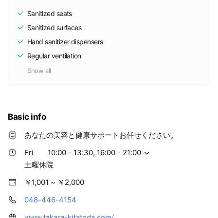
以下の通りキャンセル料を申し受けます。 【キャンセル料について】
Sanitized seats
□前日の営業時間内のキャンセル・変更：無料 □前日の営業終了以降、
ご予約当日のキャンセル・変更：施術代金の50% □ご連絡がないキャ
Sanitized surfaces
ンセル（無断）：施術代金の100% ※キャンセルポリシーは距骨調整メ
Hand sanitizer dispensers
ニュー、自費メニューが対象となります。 ※回数券をお持ちの方の当日
キャンセルは、施術代金の50%のお支払い、無断キャンセルは「回数券
Regular ventilation
1回分消化」とさせていただきます。 ※急な体調不良や天災などの場合
は、お早めに当院へご連絡をお願いいたします。 ※ただし、自然災害、
Show all
交通機関の著しい遅延、ご本人様やご家族の急な体調不良など、やむを
得ない事情と当方が判断した場合は、この限りではございません。 多
くの患者様に快適にご利用いただけるよう、皆様のご理解とご協力をお
願い申し上げます。
Basic info
あなたの美容と健康サポートお任せください。
Fri
10:00 - 13:30, 16:00 - 21:00
土曜休院
￥1,001 ~ ￥2,000
048-446-4154
www.takara-kitatoda.com/