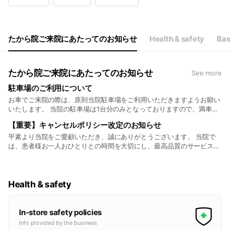
Wed
10:00 - 13:30,16:00 - 21:00
Thu
10:00 - 13:30,16:00 - 21:00
Fri
10:00 - 13:30,16:00 - 21:00
Sat
Closed
たから院ご来院にあたってのお知らせ
Health & safety
Bas
土曜休院
たから院ご来院にあたってのお知らせ
See more
駐車場のご利用について
お車でご来院の際は、原則当院駐車場をご利用いただきますようお願い
いたします。 当院の駐車場は1台分のみとなっておりますので、満車の
場合は「ジョイフーズ」さんの駐車場をご利用ください。 駐車券につ
【重要】キャンセルポリシー改定のお知らせ
きましては、ご来院時に受付へご提示をお願いいたします。 確認・コ
ピーのため、一度お預かりさせていただきます。 なお、上記以外の駐
平素より当院をご愛顧いただき、誠にありがとうございます。 当院で
車場をご利用された場合、駐車料金のご負担はいたしかねますので、あ
は、患者様お一人おひとりとの時間を大切にし、最高品質のサービスを
らかじめご了承ください。 ご不便をおかけいたしますが、ご理解・ご
ご提供するため、予約優先制とさせていただいております。 ご予約の
協力のほどよろしくお願いいたします🙇🏻‍♀️
キャンセルやご変更をご希望の場合は、他の患者様へのご案内が可能と
なりますよう、できる限りお早めにご連絡いただけますと幸いです。
つきましては、【2026年7月1日】よりキャンセルポリシーを以下の通
Health & safety
り改定させていただくこととなりました。 何卒ご理解ご協力いただけ
ますよう、お願い申し上げます。 【ご予約のキャンセル・ご変更】 ご
予約日の前日の営業時間内に、お電話または当院公式LINEにてご連絡を
In-store safety policies
お願いいたします。 上記期限を過ぎてからのキャンセル・ご変更、お
Info provided by the business
よびご連絡なくご来院いただけなかった場合は、誠に恐れ入りますが、