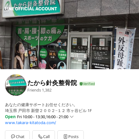
たから針灸整骨院
Friends
1,382
あなたの健康サポートお任せください。
埼玉県 戸田市 新曽２００２−１２ 市ヶ谷ビル 1F
Open
Fri 10:00 - 13:30,16:00 - 21:00
www.takara-kitatoda.com/
Sun
09:00 - 12:30,14:00 - 18:00
Mon
10:00 - 13:30,16:00 - 21:00
Tue
10:00 - 13:30,16:00 - 21:00
Chat
Call
Posts