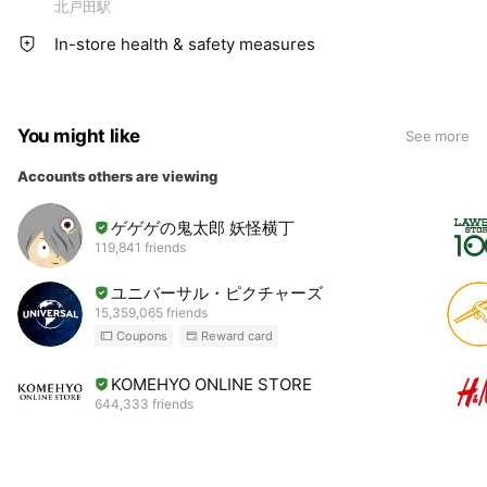
北戸田駅
In-store health & safety measures
You might like
See more
Accounts others are viewing
ゲゲゲの鬼太郎 妖怪横丁
119,841 friends
ユニバーサル・ピクチャーズ
15,359,065 friends
Coupons
Reward card
KOMEHYO ONLINE STORE
644,333 friends