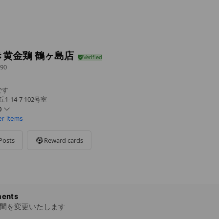
き黄金鶏 鶴ヶ島店
90
です
-14-7 102号室
0
er items
Posts
Reward cards
にてお知らせ。1/31～営業時間変更あり
ents
業時間を変更いたします