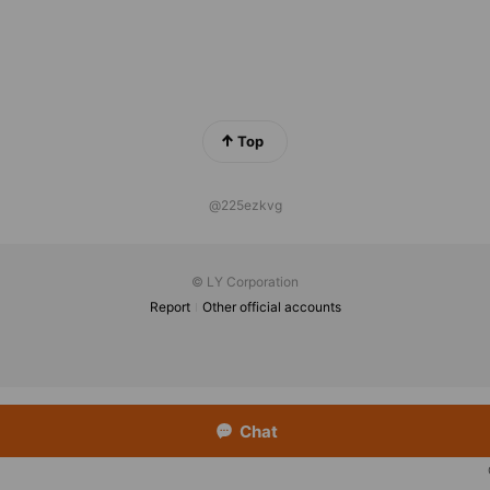
Top
@225ezkvg
© LY Corporation
Report
Other official accounts
Chat