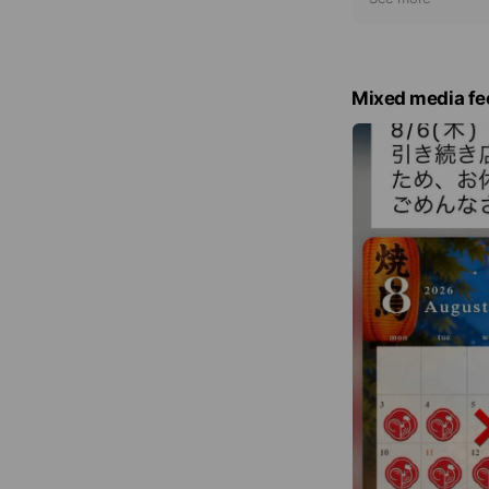
t
i
c
e
Mixed media fe