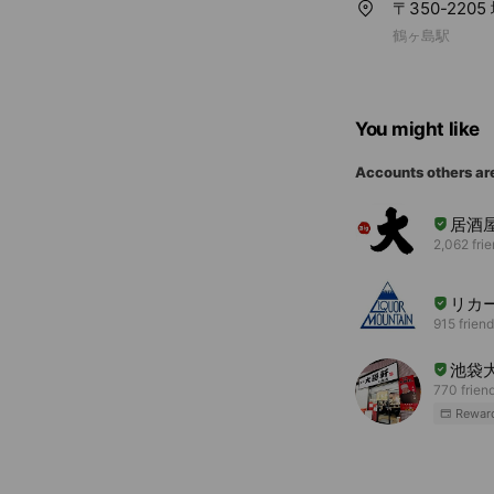
〒350-220
鶴ヶ島駅
You might like
Accounts others ar
居酒
2,062 fri
リカ
915 frien
池袋
770 frien
Rewar