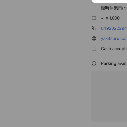
Fri
16:00 
臨時休業日は
~ ￥1,000
0492022294
yakitsuru.co
Cash accept
Parking avail