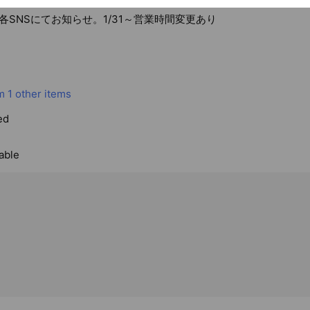
- 20:00
各SNSにてお知らせ。1/31～営業時間変更あり
m
1 other items
ed
able