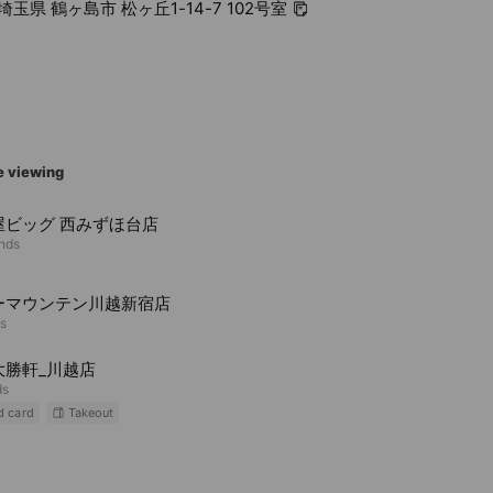
5 埼玉県 鶴ヶ島市 松ヶ丘1-14-7 102号室
e viewing
屋ビッグ 西みずほ台店
ends
ーマウンテン川越新宿店
ds
大勝軒_川越店
ds
d card
Takeout