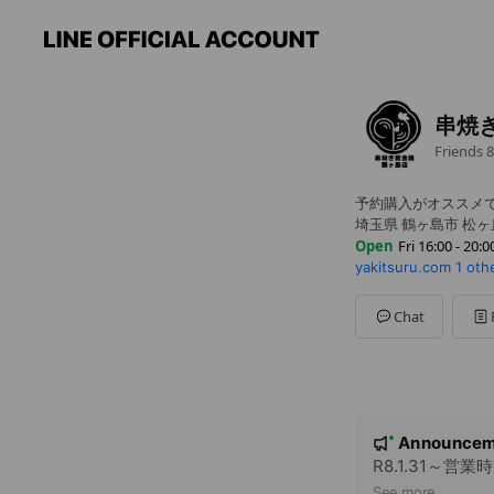
串焼
Friends
8
予約購入がオススメ
埼玉県 鶴ヶ島市 松ヶ丘1
Open
Fri 16:00 - 20:0
yakitsuru.com
1 oth
Sun
11:00 - 20:00
Mon
Closed
Tue
16:00 - 20:00
Chat
Wed
16:00 - 20:00
Thu
16:00 - 20:00
Fri
16:00 - 20:00
Sat
11:00 - 20:00
臨時休業日は各SNS
N
Announcem
New
o
R8.1.31～営
See more