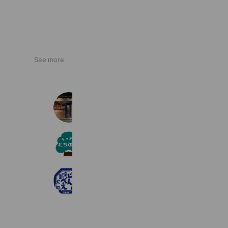
See more
レストランけやき
1,803 friends
キッチンとちの木＠川越
2,421 friends
じんべえ太郎 川越西口店
1,789 friends
Book