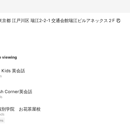
11 東京都 江戸川区 瑞江2-2-1 交通会館瑞江ビルアネックス２F
e viewing
l Kids 英会話
ds
ish Corner英会話
ds
個別学院 お花茶屋校
nds
ns