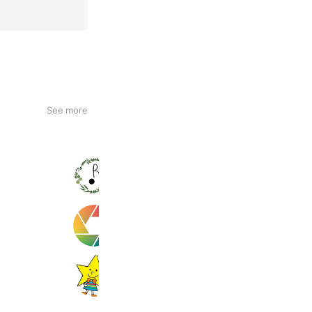
See more
リングミュージックスクール
117 friends
日中一時支援カラフル
179 friends
市進学院 千葉ニュータウン中央教室
1,361 friends
Coupons
Reward card