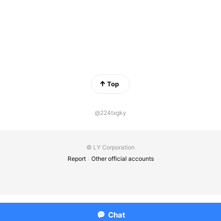
Top
@224txgky
© LY Corporation
Report
Other official accounts
Chat