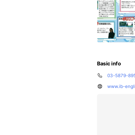
Basic info
03-5879-89
www.ib-engl