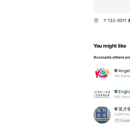
〒132-00
You might like
Accounts others ar
Ange
182 frien
Engl
593 frien
英才
1,599 frie
Coupo