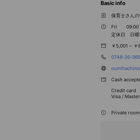
Basic info
保育士さんの
Fri
09:00 
定休日 日曜
￥5,001 ~ ￥
0748-26-96
oumihachima
Cash accept
Credit card
Visa / Maste
Private rooms