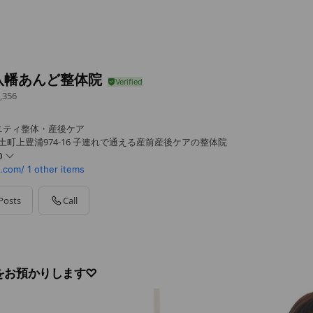
八幡あんど整体院
,356
ニティ整体・産後ケア
土町上豊浦974-16 子連れで通える産前産後ケアの整体院
0
.com/
1 other items
Posts
Call
をお預かりします♡