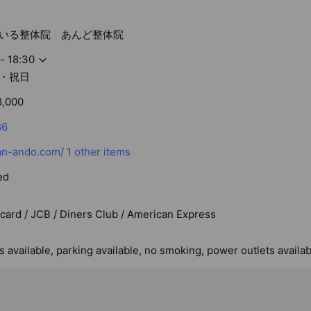
いる整体院 あんど整体院
- 18:30
・祝日
8,000
86
n-ando.com/
1 other items
ed
rcard / JCB / Diners Club / American Express
 available, parking available, no smoking, power outlets availab