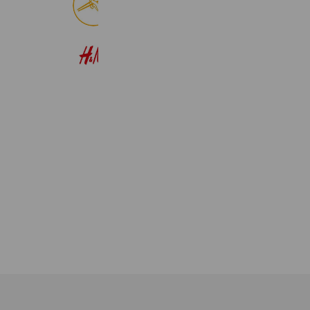
9,016,521 friends
H&M
22,574,354 friends