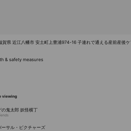
41 滋賀県 近江八幡市 安土町上豊浦974-16 子連れで通える産前産後
lth & safety measures
e viewing
ゲの鬼太郎 妖怪横丁
riends
バーサル・ピクチャーズ