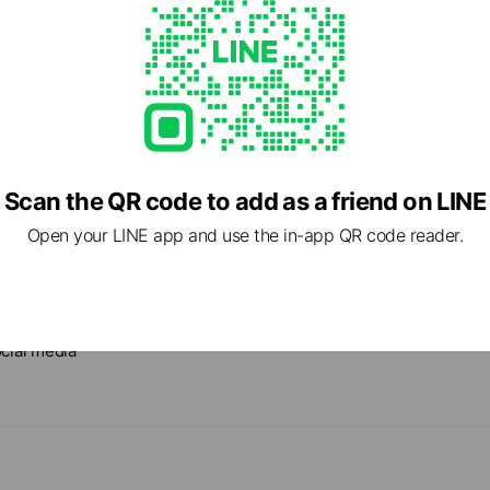
e business
s
faces
r dispensers
ation
Scan the QR code to add as a friend on LINE
Open your LINE app and use the in-app QR code reader.
cial media