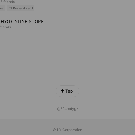
5 friends
ns
Reward card
HYO ONLINE STORE
riends
Top
@224mdygz
© LY Corporation