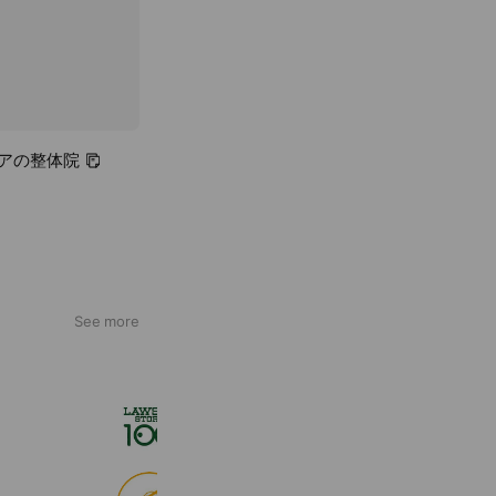
ケアの整体院
See more
ローソンストア１００
2,718,389 friends
食べログ