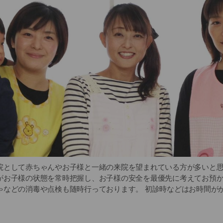
院として赤ちゃんやお子様と一緒の来院を望まれている方が多いと
がお子様の状態を常時把握し、お子様の安全を最優先に考えてお預
ゃなどの消毒や点検も随時行っております。 初診時などはお時間が
ムツなどをお持ちいただければ保育士が対応させていただきます。