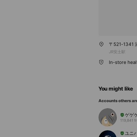
〒521-13
JR安土駅
In-store hea
You might like
Accounts others ar
ゲゲ
119,841 f
ユニ