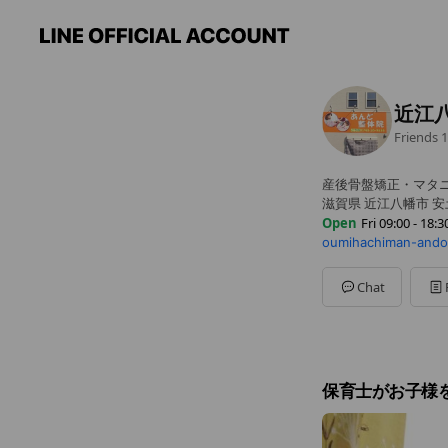
近江
Friends
1
産後骨盤矯正・マタ
滋賀県 近江八幡市 安
Open
Fri 09:00 - 18:3
oumihachiman-ando
Sun
Closed
Mon
09:00 - 18:30
Tue
09:00 - 18:30
Chat
Wed
09:00 - 18:30
Thu
09:00 - 18:30
Fri
09:00 - 18:30
Sat
09:00 - 18:30
定休日 日曜・祝日
保育士がお子様