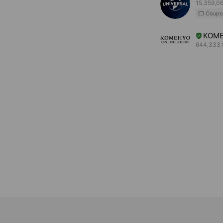
15,359,06
Coupo
KOME
644,333 f