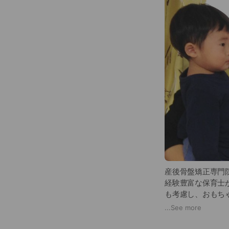
産後骨盤矯正専門
経験豊富な保育士
も考慮し、おもち
すので、替えのオ
...
See more