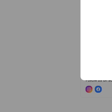
Info provided by th
Sanitized seat
Sanitized sur
Hand sanitize
Regular ventil
Show all
Social media
Follow us on so