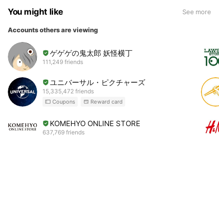
You might like
See more
Accounts others are viewing
ゲゲゲの鬼太郎 妖怪横丁
111,249 friends
ユニバーサル・ピクチャーズ
15,335,472 friends
Coupons
Reward card
KOMEHYO ONLINE STORE
637,769 friends