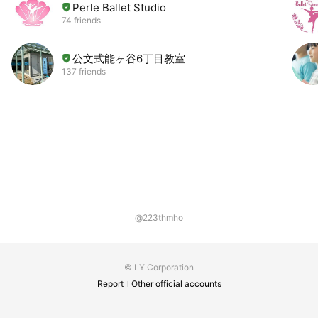
Perle Ballet Studio
74 friends
公文式能ヶ谷6丁目教室
137 friends
@223thmho
© LY Corporation
Report
Other official accounts