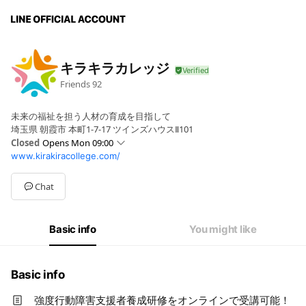
キラキラカレッジ
Friends
92
未来の福祉を担う人材の育成を目指して
埼玉県 朝霞市 本町1-7-17 ツインズハウスⅡ101
Closed
Opens Mon 09:00
www.kirakiracollege.com/
Sun
Closed
Mon
09:00 - 17:00
Tue
09:00 - 17:00
Chat
Wed
09:00 - 17:00
Thu
09:00 - 17:00
Fri
09:00 - 17:00
Basic info
You might like
Sat
Closed
※但し国民の祝日と12/29～1/4までを除く
Basic info
強度行動障害支援者養成研修をオンラインで受講可能！