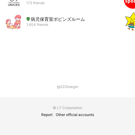
172 friends
病児保育室ポピンズルーム
1,404 friends
@222towgm
© LY Corporation
Report
Other official accounts