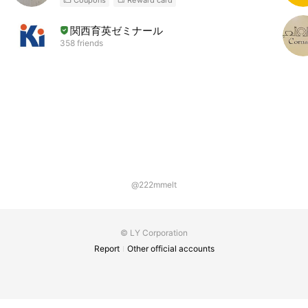
関西育英ゼミナール
358 friends
@222mmelt
© LY Corporation
Report
Other official accounts