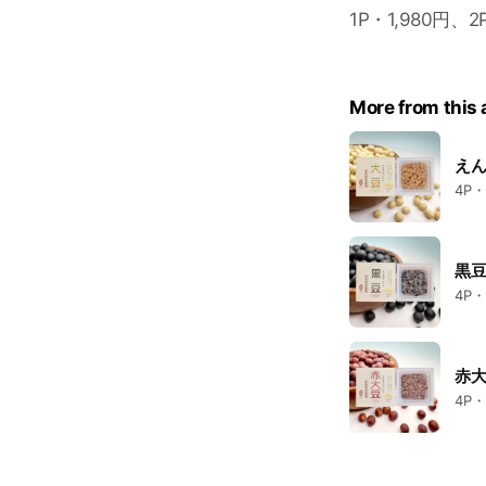
1P・1,980円、2
More from this
え
4P・
黒
4P・
赤
4P・