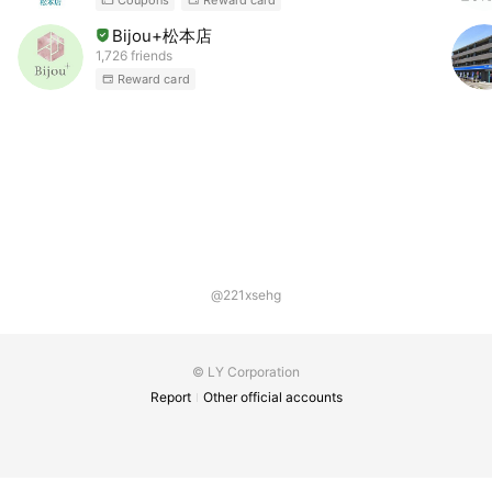
Bijou+松本店
1,726 friends
Reward card
@221xsehg
© LY Corporation
Report
Other official accounts