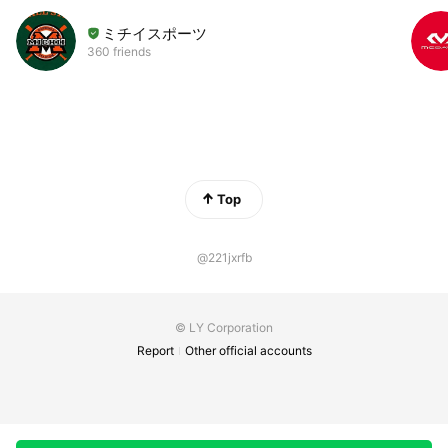
ミチイスポーツ
360 friends
Top
@221jxrfb
© LY Corporation
Report
Other official accounts