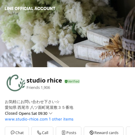
studio rhice
Friends
1,906
お気軽にお問い合わせ下さい☆
愛知県 西尾市 八ツ面町尾屋敷３５番地
Closed
Opens Sat 09:30
www.studio-rhice.com
1 other items
Sun
09:30 - 18:00
Mon
09:30 - 18:00
Tue
09:30 - 18:00
Chat
Call
Posts
Reward cards