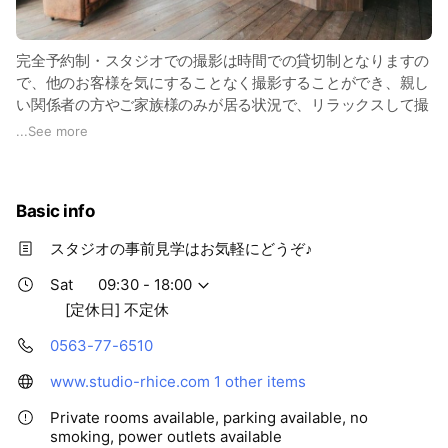
完全予約制・スタジオでの撮影は時間での貸切制となりますの
で、他のお客様を気にすることなく撮影することができ、親し
い関係者の方やご家族様のみが居る状況で、リラックスして撮
影いただけます。
...
See more
スタジオ リーチェの着物は全て無料！着付・ポイントメイ
ク・ヘアセットのオプションメニューも用意しておりますの
Basic info
で、トータルでサポートいたします。
スタジオの事前見学はお気軽にどうぞ♪
スタジオの事前見学も行っておりますので、ご不安なお客様は
まず、事前見学をおすすめいたします。ご予約はLINE・お電
Sat
09:30 - 18:00
話・ホームページから受け付けておりますので、お気軽にご連
[定休日] 不定休
絡ください。
0563-77-6510
www.studio-rhice.com
1 other items
Private rooms available, parking available, no
smoking, power outlets available