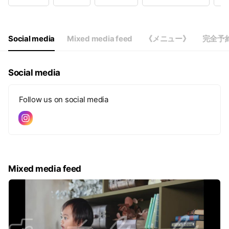
Wed
09:30 - 18:00
Thu
09:30 - 18:00
Fri
09:30 - 18:00
Sat
09:30 - 18:00
Social media
Mixed media feed
《メニュー》
完全予
[定休日] 不定休
Social media
Follow us on social media
Mixed media feed