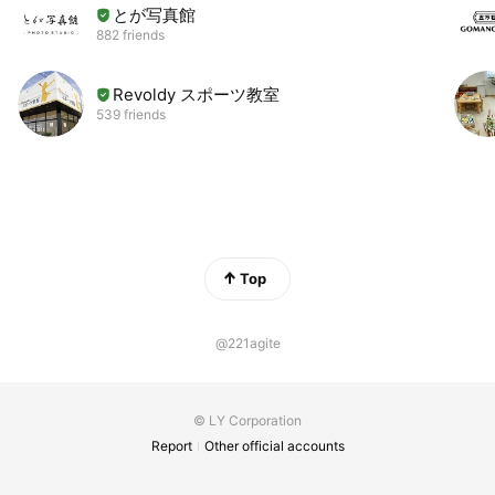
とが写真館
882 friends
Revoldy スポーツ教室
539 friends
Top
@221agite
© LY Corporation
Report
Other official accounts