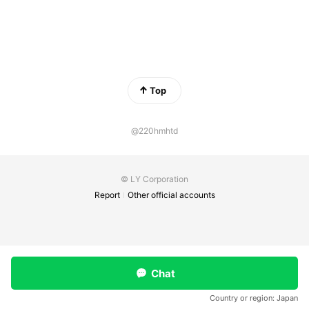
Top
@220hmhtd
© LY Corporation
Report
Other official accounts
Chat
Country or region:
Japan