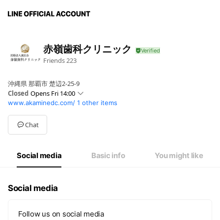
赤嶺歯科クリニック
Friends
223
沖縄県 那覇市 楚辺2-25-9
Closed
Opens Fri 14:00
www.akaminedc.com/
1 other items
Sun
Closed
Mon
09:30 - 12:30,14:00 - 18:30
Tue
09:30 - 12:30,14:00 - 18:30
Chat
Wed
09:30 - 12:30,14:00 - 18:30
Thu
Closed
Fri
09:30 - 12:30,14:00 - 18:30
Social media
Basic info
You might like
Sat
09:00 - 17:00
※祝日のある週の木曜日は9:00～13:00まで診療
Social media
Follow us on social media