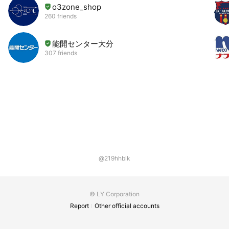
o3zone_shop
260 friends
能開センター大分
307 friends
@219hhblk
© LY Corporation
Report
Other official accounts