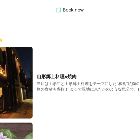
Book now
✨
山形郷土料理×焼肉
当店は山形牛と山形郷土料理をテーマにした“和食”焼肉のお店で
物の食材も多数！ まるで現地に来たかのような気分で、
いませ！