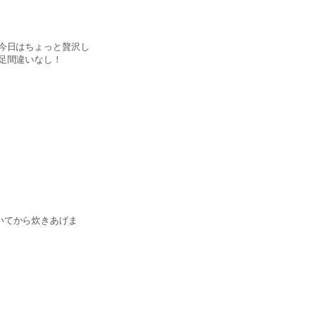
今日はちょっと贅沢し
足間違いなし！
いてから炊きあげま