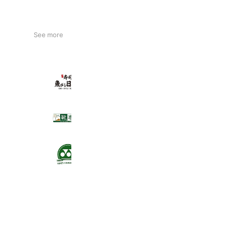
See more
寿司 魚がし日本一 浅草橋店
6,659 friends
Book
靴専科 八丁堀店
2,511 friends
Coupons
Reward card
ヨネックスカントリークラブ
1,911 friends