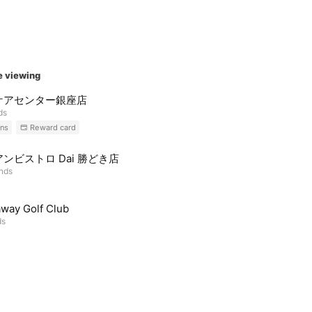
e viewing
ケアセンター銀座店
ds
ns
Reward card
ンビストロ Dai 勝どき店
ends
way Golf Club
ds