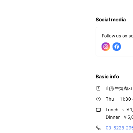
Social media
Follow us on so
Basic info
山形牛焼肉×
Thu
11:30 
Lunch
~ ￥1
Dinner
￥5,0
03-6228-29