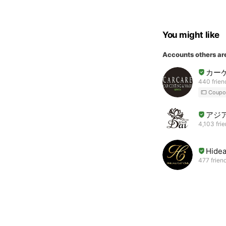
You might like
Accounts others ar
カー
440 frien
Coupo
アジア
4,103 fri
Hidea
477 frien