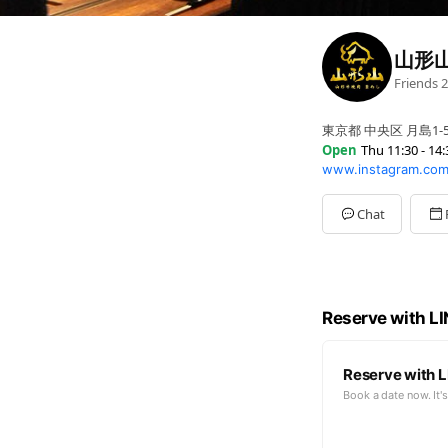
山形
Friends
2
東京都 中央区 月島1-5
Open
Thu 11:30 - 14:
www.instagram.com
Sun
11:30 - 23:30
Mon
11:30 - 14:30,17:0
Tue
11:30 - 14:30,17:00
Chat
Wed
11:30 - 14:30,17:0
Thu
11:30 - 14:30,17:
Fri
11:30 - 14:30,17:00 
Sat
11:30 - 23:00
Reserve with L
Reserve with L
Book a date now. It's