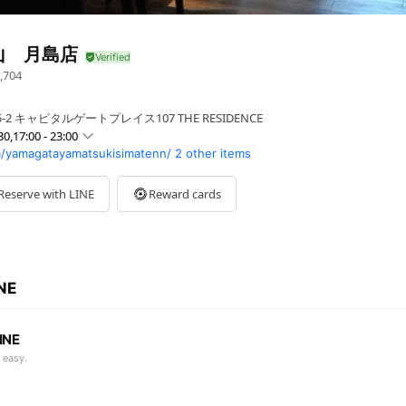
山 月島店
,704
-2 キャピタルゲートプレイス107 THE RESIDENCE
30,17:00 - 23:00
/yamagatayamatsukisimatenn/
2 other items
0 - 23:00
 - 23:00
Reserve with LINE
Reward cards
0 - 23:00
00 - 23:00
- 23:00
INE
INE
 easy.