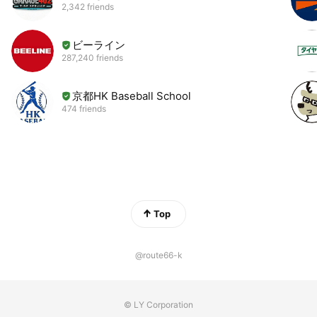
2,342 friends
ビーライン
287,240 friends
京都HK Baseball School
474 friends
Top
@route66-k
© LY Corporation