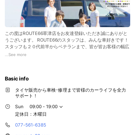
この度はROUTE66草津店をお友達登録いただき誠にありがと
うございます。 ROUTE66のスタッフは、みんな車好きです！
スタッフも２０代前半からベテランまで、皆が皆お客様の幅広
い要望にお応えできるように日々勉強しています。 当店は格
...
See more
安輸入タイヤから車検・修理まで皆様のカーライフを全力でサ
ポートします！ 格安輸入タイヤ専門店として輸入タイヤから
国産ブランドまで、あらゆる中からピッタリのタイヤをご提案
Basic info
します。 気になる方はお問い合わせくださいね。 国道1号線
「南田山」の交差点を名神高速道路方面へ進み、新幹線の高架
タイヤ販売から車検･修理まで皆様のカーライフを全力
を越えてセブンイレブンを右折すぐのところにあります。 ぜ
サポート！
ひお気軽にお越しください！
Sun
09:00 - 19:00
定休日：木曜日
077-561-6385