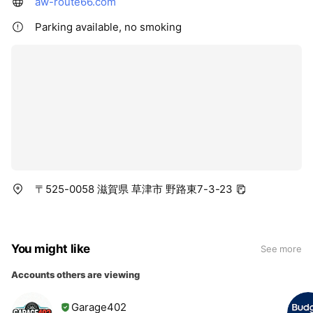
aw-route66.com
Parking available, no smoking
〒525-0058 滋賀県 草津市 野路東7-3-23
You might like
See more
Accounts others are viewing
Garage402