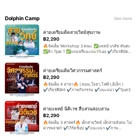
Dolphin Camp
See more
ค่ายเตรียมติดสายวิทย์สุขภาพ
฿2,290
🔥จัดเต็ม Workshop 3 คณะ ✅แพทย์ เภสัช ทันตะ
✅ติว Tpat 1 ✅แถมฟรีแนะแนวTcas ✔️เกียรติบัตร
2 ใบ ✔️ภาพกิจกรรม
ค่ายเตรียมติดวิศวกรรมศาสตร์
฿2,290
🔥จัดเต็ม 4 สาขา🔥 ( คอม,โยธา,ไฟฟ้า,อิเล็ก )
✔️เกียรติบัตร ✔️ภาพกิจกรรม ✔️แนะแนว ✔️Tpat3
ค่ายแพทย์ นิติเวช สืบสวนสอบสวน
฿2,290
🔥จัดเต็ม 3 ศาสตร์🔥 เด็กสายวิทย์ เด็กสายสังคม ไม่
ควรพลาด!! ✔️เวิร์คช็อป ✔️แนะแนว ✔️ภาพ
กิจกรรม ✔️เกียรติบัตร