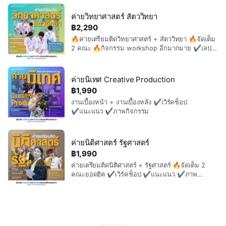
ค่ายวิทยาศาสตร์ สัตววิทยา
฿2,290
🔥ค่ายเตรียมติดวิทยาศาสตร์ + สัตววิทยา 🔥จัดเต็ม
2 คณะ 🔥กิจกรรม workshop อีกมากมาย ✔️เลป
กริ้ง ✔️เกียรติบัตร ✔️ภาพกิจกรรม ✔️แนะแนว
✔️แลปกริ้ง
ค่ายนิเทศ Creative Production
฿1,990
งานเบื้องหน้า + งานเบื้องหลัง ✔️เวิร์คช็อป
✔️แนะแนว ✔️ภาพกิจกรรม
ค่ายนิติศาสตร์ รัฐศาสตร์
฿1,990
ค่ายเตรียมติดนิติศาสตร์ + รัฐศาสตร์ 🔥จัดเต็ม 2
คณะยอดฮิต ✔️เวิร์คช็อป ✔️แนะแนว ✔️ภาพ
กิจกรรม ✔️เทรนความรู้กฎหมาย