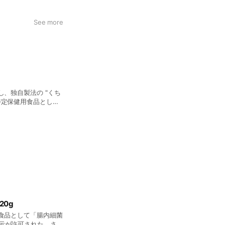
See more
し、独自製法の "くち
特定保健用食品として
レーンヨーグルトなの
ヨーグルトLB81プレ
20g
用食品として「腸内細菌
示が許可された、さわ