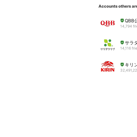
Accounts others ar
QB
14,794 fr
サラ
14,116 fri
キリ
32,491,22