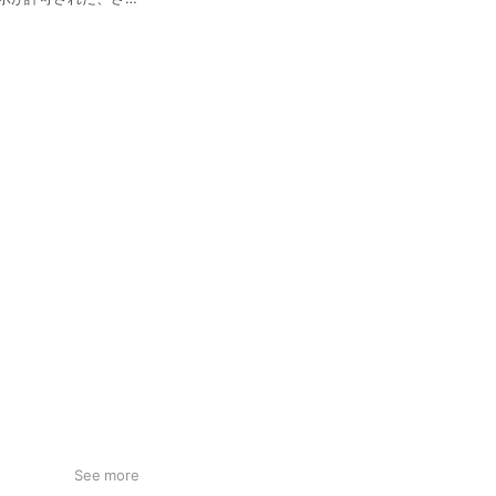
gPETボトル入りで、
ブルガリアのむ ヨー
See more