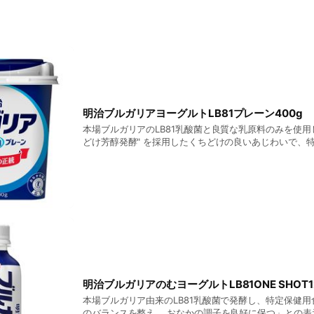
明治ブルガリアヨーグルトLB81プレーン400g
本場ブルガリアのLB81乳酸菌と良質な乳原料のみを使用
どけ芳醇発酵" を採用したくちどけの良いあじわいで、
認可された、腸内細菌のバランスを整える効果のあるプ
で、日々の健康的な食生活に貢献できる「明治ブルガリア
ーン」。
明治ブルガリアのむヨーグルトLB81ONE SHOT1
本場ブルガリア由来のLB81乳酸菌で発酵し、特定保健
のバランスを整え、 おなかの調子を良好に保つ」との表