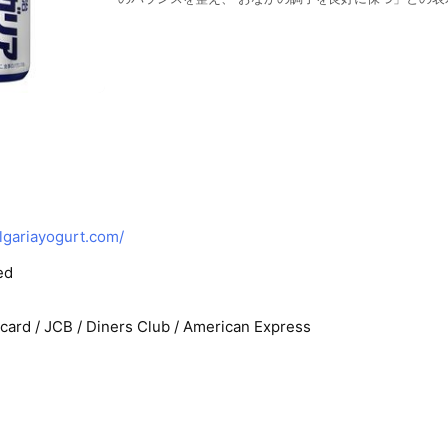
やかなあじわいののむヨーグルト。飲み切りサイズの120
毎日の生活に手軽に腸活を取り入れることができる「明治
グルトLB81」ONE SHOT。
lgariayogurt.com/
ed
rcard / JCB / Diners Club / American Express