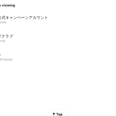
e viewing
B公式キャンペーンアカウント
iends
ダクラブ
ends
ン
6 friends
Top