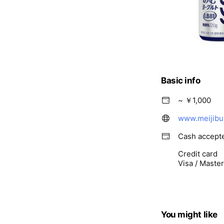
Basic info
~ ￥1,000
www.meijibu
Cash accept
Credit card
Visa / Maste
You might like