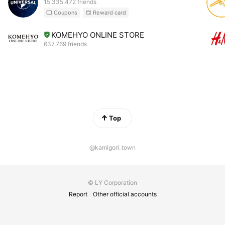
15,335,472 friends
Coupons
Reward card
KOMEHYO ONLINE STORE
637,769 friends
Top
@kamigori_town
© LY Corporation
Report
Other official accounts