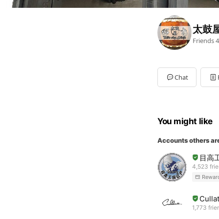
太鼓
Friends
4
Chat
You might like
Accounts others ar
目高
4,523 fri
Rewar
Culla
1,773 frie