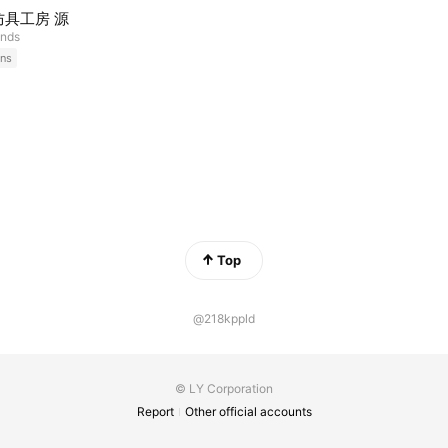
防具工房 源
ends
ns
Top
@218kppld
© LY Corporation
Report
Other official accounts