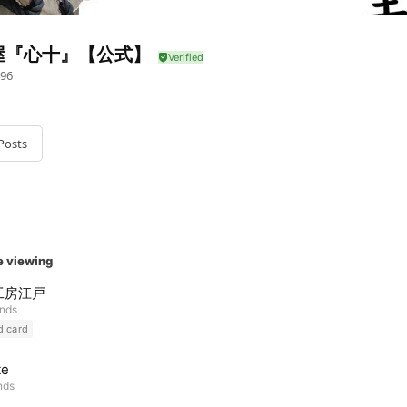
屋『心十』【公式】
96
Posts
e viewing
工房江戸
ends
d card
te
nds