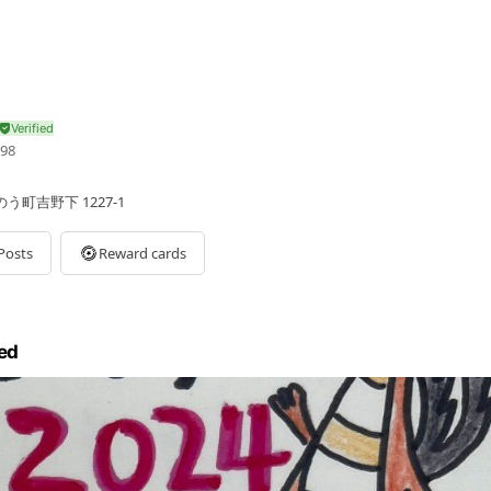
98
町吉野下 1227-1
Posts
Reward cards
ed