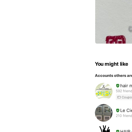
You might like
Accounts others ar
hair
592 frien
Coupo
Le C
210 frien
HAI