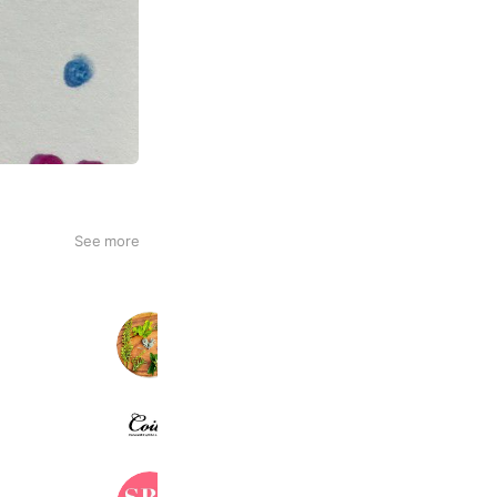
See more
月と草木 tsuki to kusaki
262 friends
Coile.
639 friends
湘南美容クリニック