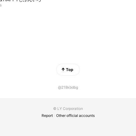
s
Top
@218kbdbg
© LY Corporation
Report
Other official accounts