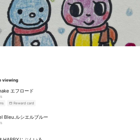
e viewing
 make エフロード
ds
ns
Reward card
iel Bleu.ルシエルブルー
ds
R＆HAPPYじぶんいろ