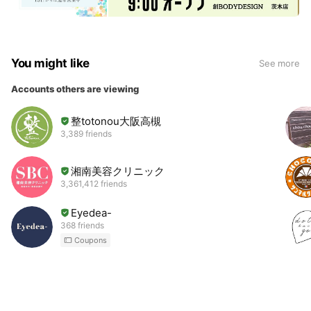
You might like
See more
Accounts others are viewing
整totonou大阪高槻
3,389 friends
湘南美容クリニック
3,361,412 friends
Eyedea-
368 friends
Coupons