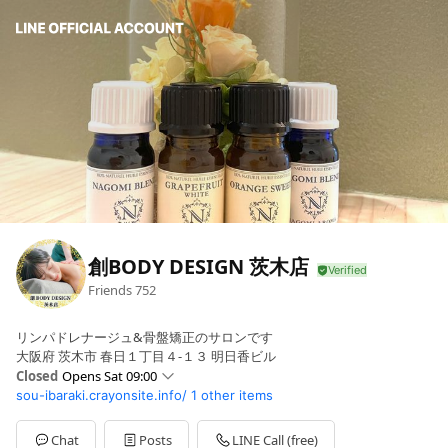
創BODY DESIGN 茨木店
Friends
752
リンパドレナージュ&骨盤矯正のサロンです
大阪府 茨木市 春日１丁目４-１３ 明日香ビル
Closed
Opens Sat 09:00
sou-ibaraki.crayonsite.info/
1 other items
Sun
09:00 - 17:00
Mon
09:00 - 19:30
Tue
09:00 - 19:30
Chat
Posts
LINE Call (free)