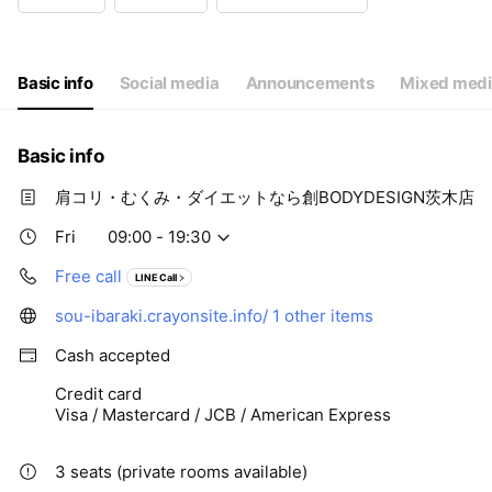
Wed
09:00 - 19:30
Thu
Closed
Fri
09:00 - 19:30
Sat
09:00 - 19:30
Basic info
Social media
Announcements
Mixed medi
Basic info
肩コリ・むくみ・ダイエットなら創BODYDESIGN茨木店
Fri
09:00 - 19:30
Free call
LINE Call
sou-ibaraki.crayonsite.info/
1 other items
Cash accepted
Credit card
Visa / Mastercard / JCB / American Express
3 seats (private rooms available)