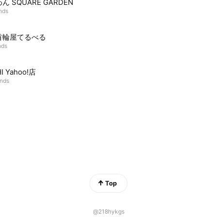
ん SQUARE GARDEN
ends
首輪屋てるべる
nds
I Yahoo!店
ends
Top
@218hykgs