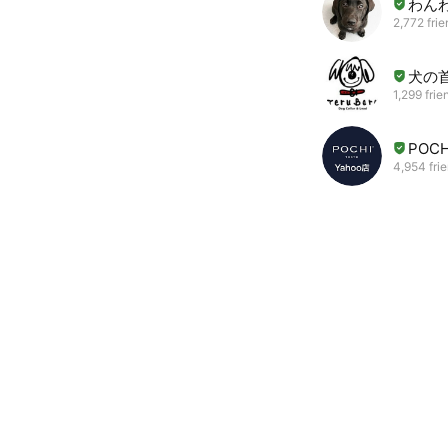
わんわ
2,772 fri
犬の
1,299 frie
POCH
4,954 fri