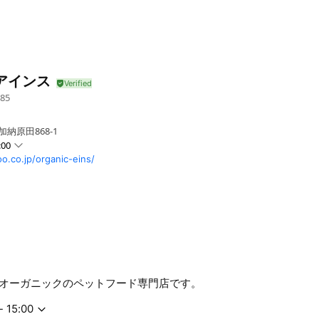
s アインス
85
納原田868-1
:00
o.co.jp/organic-eins/
間は午後1時までです
オーガニックのペットフード専門店です。
- 15:00