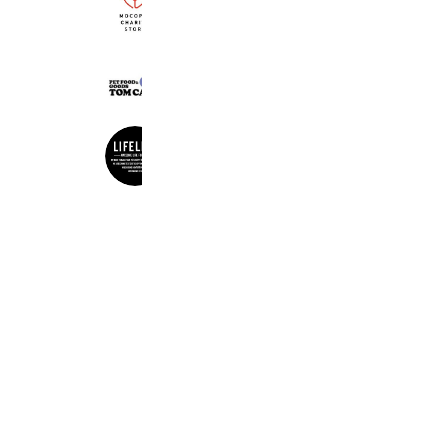
モコペットチャリティストア
5,223 friends
トムキャットYahoo!店
1,163 friends
LIFELIKE
5,572 friends