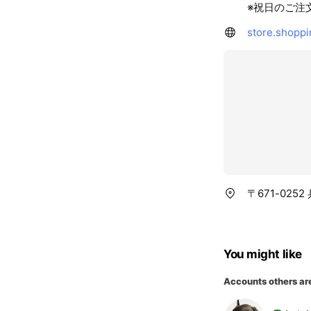
※祝日のご注
store.shoppi
〒671-025
You might like
Accounts others ar