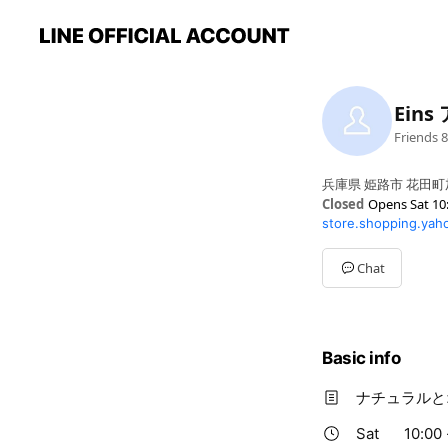
Ein
Friends
8
兵庫県 姫路市 花田町加
Closed
Opens Sat 10
store.shopping.yaho
Sun
10:00 - 13:00
Mon
10:00 - 15:00
Tue
10:00 - 15:00
Chat
Wed
10:00 - 15:00
Thu
Closed
Fri
10:00 - 15:00
Sat
10:00 - 15:00
Basic info
※祝日のご注文受付時
ナチュラルと
Sat
10:00 