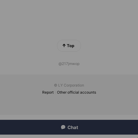
Top
@217jmwop
© LY Corporation
Report
Other official accounts
Chat