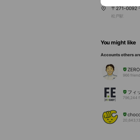
〒271-009
松戸駅
You might like
Accounts others ar
ZER
966 frien
フィ
796,244 f
choc
20,643,13