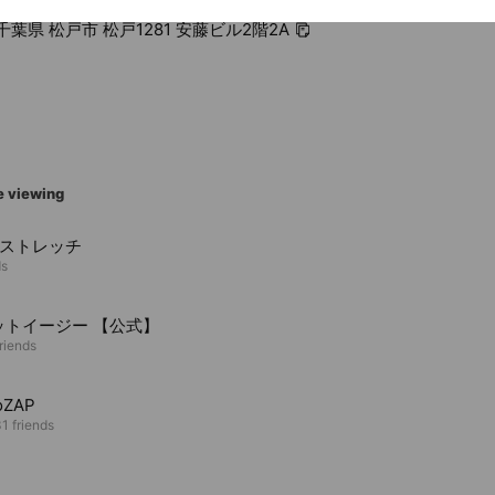
2 千葉県 松戸市 松戸1281 安藤ビル2階2A
e viewing
Oストレッチ
ds
ットイージー 【公式】
riends
oZAP
1 friends