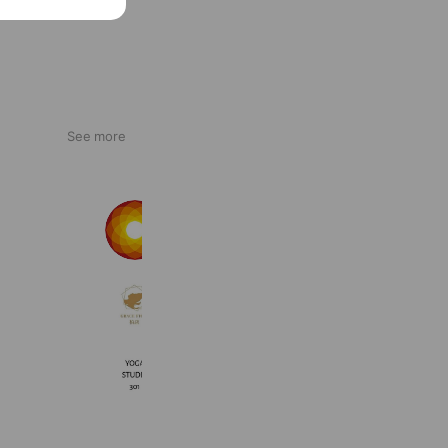
See more
LAVA
10,457,189 friends
gracefiore 柏店
675 friends
Coupons
yoga studio 301
470 friends
Coupons
Reward card