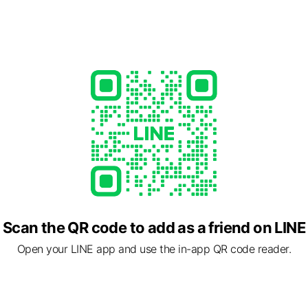
8
sudo.com/
1 other items
ed
rcard / JCB / American Express
Scan the QR code to add as a friend on LINE
Open your LINE app and use the in-app QR code reader.