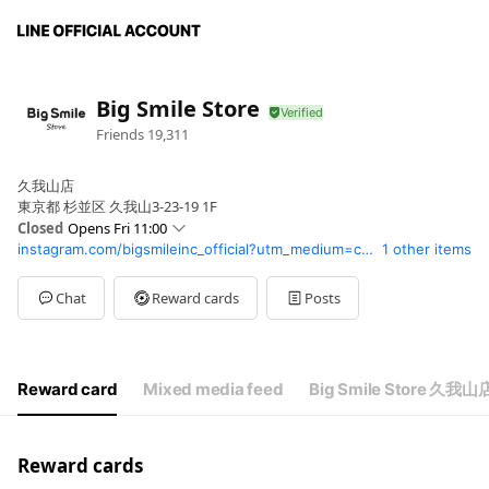
Big Smile Store
Friends
19,311
久我山店
東京都 杉並区 久我山3-23-19 1F
Closed
Opens Fri 11:00
instagram.com/bigsmileinc_official?utm_medium=copy_link
1 other items
Sun
11:00 - 20:00
Mon
11:00 - 20:00
Tue
11:00 - 20:00
Chat
Reward cards
Posts
Wed
11:00 - 20:00
Thu
11:00 - 20:00
Fri
11:00 - 20:00
Sat
11:00 - 20:00
Reward card
Mixed media feed
Big Smile Store 久我山
不定休
Reward cards