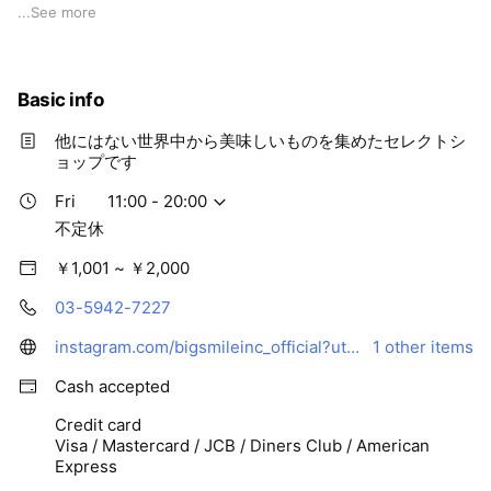
...
See more
【年末年始の営業時間のお知らせ】
12月31日 11:00～18:00
1月1日～6日休み
Basic info
7日から通常営業
他にはない世界中から美味しいものを集めたセレクトシ
☎︎ 03-5941-3883
ョップです
📍168-0082
Fri
11:00 - 20:00
東京都杉並区久我山３丁目23-19-1F
不定休
￥1,001 ~ ￥2,000
03-5942-7227
instagram.com/bigsmileinc_official?utm_medium=copy_link
1 other items
Cash accepted
Credit card
Visa / Mastercard / JCB / Diners Club / American
Express