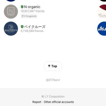
N organic
18,801,687 friends
Coupons
ベイクルーズ
9,738,589 friends
Top
@217bxrvl
© LY Corporation
Report
Other official accounts