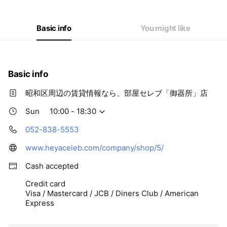
Basic info
You might like
Basic info
昭和区周辺の賃貸情報なら、部屋セレブ「御器所」店
Sun
10:00 - 18:30
052-838-5553
www.heyaceleb.com/company/shop/5/
Cash accepted
Credit card
Visa / Mastercard / JCB / Diners Club / American
Express