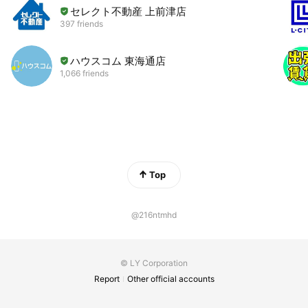
セレクト不動産 上前津店
397 friends
ハウスコム 東海通店
1,066 friends
Top
@216ntmhd
© LY Corporation
Report
Other official accounts