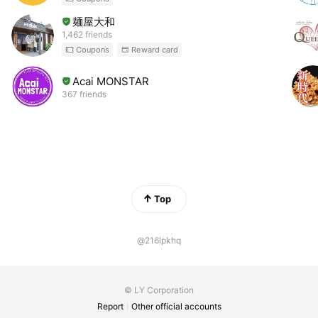
麺屋大和
1,462 friends
Coupons
Reward card
Acai MONSTAR
367 friends
Top
@216lpkhq
© LY Corporation
Report
Other official accounts