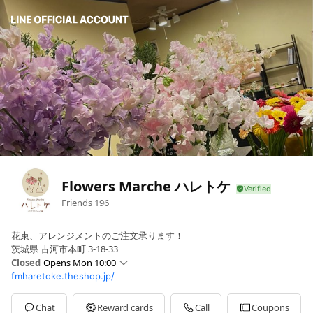
Flowers Marche ハレトケ
Friends
196
花束、アレンジメントのご注文承ります！
茨城県 古河市本町 3-18-33
Closed
Opens Mon 10:00
fmharetoke.theshop.jp/
Sun
Closed
Mon
10:00 - 19:00
Tue
10:00 - 19:00
Chat
Reward cards
Call
Coupons