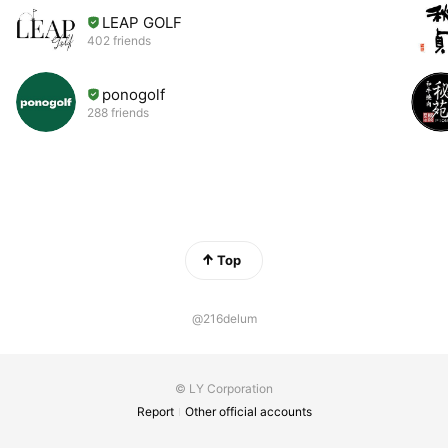
LEAP GOLF
402 friends
ponogolf
288 friends
Top
@216delum
© LY Corporation
Report
Other official accounts