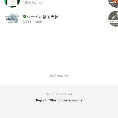
1,504 friends
シーベル福岡天神
2,533 friends
@215ksyqm
© LY Corporation
Report
Other official accounts