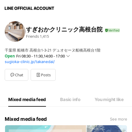
すぎおかクリニック高根台院
Friends
1,415
千葉県 船橋市 高根台1-3-21 デュオセーヌ船橋高根台1階
Open
Fri 08:30 - 11:30,14:00 - 17:00
sugioka-clinic.jp/takanedai/
Sun
Closed
Mon
08:30 - 11:30,14:00 - 17:00
Tue
08:30 - 11:30,14:00 - 17:00
Chat
Posts
Wed
Closed
Thu
08:30 - 11:30,14:00 - 17:00
Fri
08:30 - 11:30,14:00 - 17:00
Sat
08:30 - 12:30
Mixed media feed
Basic info
You might like
水曜日、土曜日午後、日曜日、祝日は休診となります。
Mixed media feed
See more