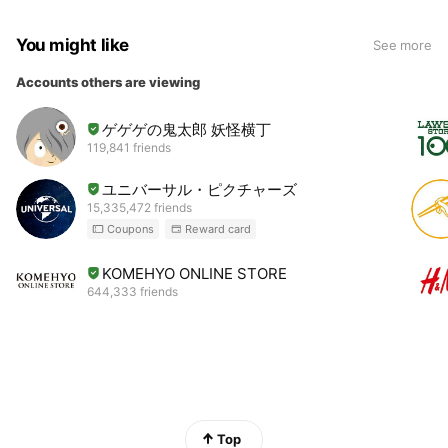
You might like
See more
Accounts others are viewing
ゲゲゲの鬼太郎 妖怪横丁
119,841 friends
ユニバーサル・ピクチャーズ
15,335,472 friends
Coupons
Reward card
KOMEHYO ONLINE STORE
644,333 friends
Top