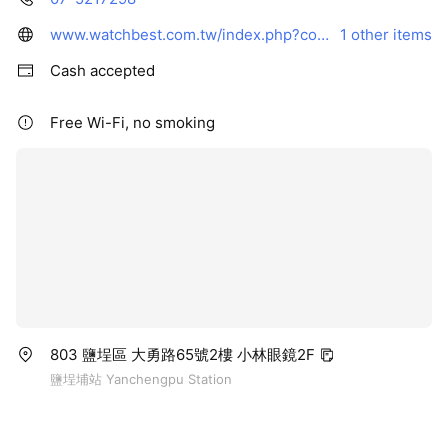
www.watchbest.com.tw/index.php?code=tw&route=common/index
1 other items
Cash accepted
Free Wi-Fi, no smoking
803 鹽埕區 大勇路65號2樓 小林眼鏡2F
鹽埕埔站 Yanchengpu Station