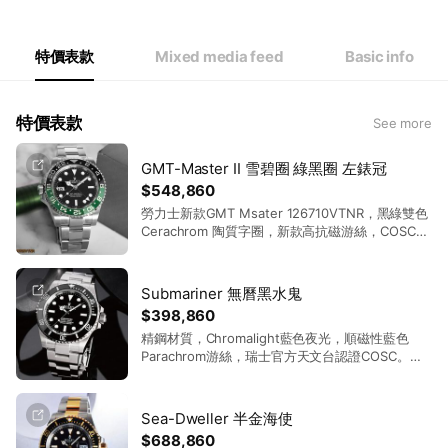
Thu
12:00 - 20:00
Fri
12:00 - 20:00
Sat
12:00 - 20:00
特價表款
Mixed media feed
Basic info
營業時間週一~週六，下午12:00~20:00
特價表款
See more
GMT-Master II 雪碧圈 綠黑圈 左錶冠
$548,860
勞力士新款GMT Msater 126710VTNR，黑綠雙色
Cerachrom 陶質字圈，新款高抗磁游絲，COSC
瑞士官方天文台認證。外圈是高科技陶瓷製作，可
以兩方向旋轉，做兩地時間和旋轉計時，新款實心
錶帶，高雅出眾，符合您的需求並能展現品味。
Submariner 無曆黑水鬼
$398,860
精鋼材質，Chromalight藍色夜光，順磁性藍色
Parachrom游絲，瑞士官方天文台認證COSC。精
鋼與陶瓷單向旋轉外圈刻有60分鐘顯示，藍寶石水
晶鏡面，新款快調錶帶GLIDELOCK帶扣，時、分、
秒顯示。
Sea-Dweller 半金海使
$688,860