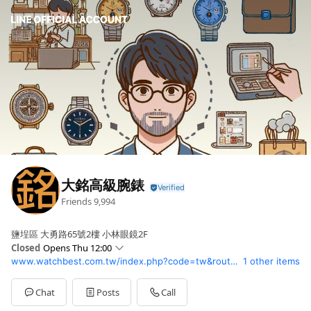
大銘高級腕錶
Friends
9,994
鹽埕區 大勇路65號2樓 小林眼鏡2F
Closed
Opens Thu 12:00
www.watchbest.com.tw/index.php?code=tw&route=common/index
1 other items
Sun
Closed
Mon
12:00 - 20:00
Tue
12:00 - 20:00
Chat
Posts
Call
Wed
12:00 - 20:00