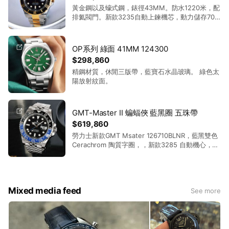
黃金鋼以及蠔式鋼，錶徑43MM。防水1220米，配
排氦閥門。新款3235自動上鍊機芯，動力儲存70
小時。60分鐘漸進刻度單向旋轉，配置陶瓷外圈。
OP系列 綠面 41MM 124300
$298,860
精鋼材質，休閒三版帶，藍寶石水晶玻璃。 綠色太
陽放射紋面。
GMT-Master II 蝙蝠俠 藍黑圈 五珠帶
$619,860
勞力士新款GMT Msater 126710BLNR，藍黑雙色
Cerachrom 陶質字圈，，新款3285 自動機心，動
力儲存70小時，31 石，新款高抗磁游絲，COSC
瑞士官方天文台認證，錶徑40 mm，厚度12.1
mm，防水100米。外圈是高科技陶瓷製作，可以兩
方向旋轉，做兩地時間和旋轉計時，新款實心錶
Mixed media feed
帶，高雅出眾，符合您的需求並能展現品味。
See more