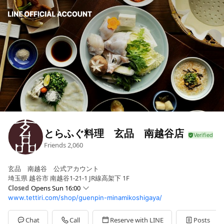
とらふぐ料理 玄品 南越谷店
Friends
2,060
玄品 南越谷 公式アカウント
埼玉県 越谷市 南越谷1-21-1 JR線高架下 1F
Closed
Opens Sun 16:00
www.tettiri.com/shop/guenpin-minamikoshigaya/
Sun
16:00 - 23:00
Mon
17:00 - 23:00
Tue
17:00 - 23:00
Chat
Call
Reserve with LINE
Posts