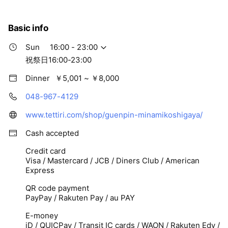
Basic info
Sun
16:00 - 23:00
祝祭日16:00-23:00
Dinner
￥5,001 ~ ￥8,000
048-967-4129
www.tettiri.com/shop/guenpin-minamikoshigaya/
Cash accepted
Credit card
Visa / Mastercard / JCB / Diners Club / American
Express
QR code payment
PayPay / Rakuten Pay / au PAY
E-money
iD / QUICPay / Transit IC cards / WAON / Rakuten Edy /