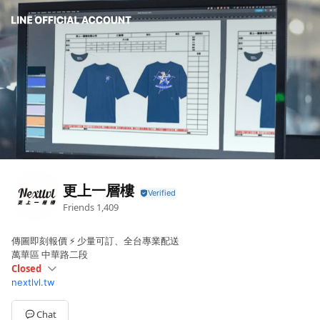
更上一層樓
Friends
1,409
傳圖即刻報價 ⚡ 少量可訂、全台專業配送
萬華區 中華路二段
Closed
nextlvl.tw
Sun
Closed
Mon
09:00 - 17:30
Tue
09:00 - 17:30
Chat