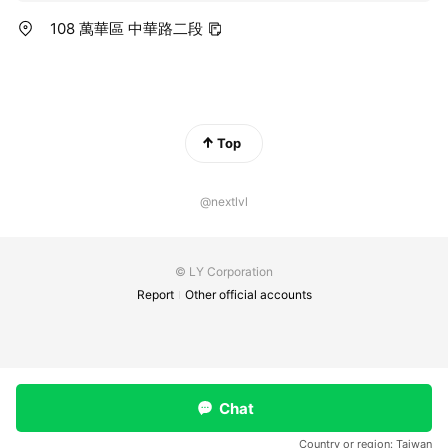
108 萬華區 中華路二段
Top
@nextlvl
© LY Corporation
Report
Other official accounts
Chat
Country or region:
Taiwan