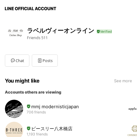
ラベルヴィーオンライン
Friends
511
Chat
Posts
You might like
See more
Accounts others are viewing
mmj modernisticjapan
706 friends
ビースリー八木橋店
1,193 friends