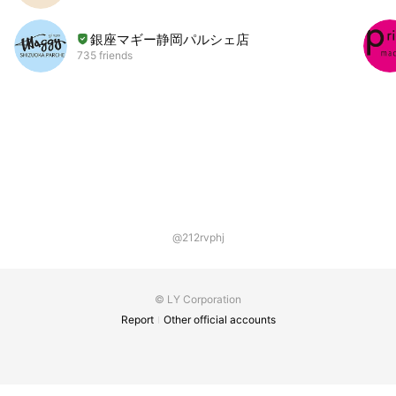
銀座マギー静岡パルシェ店
735 friends
@212rvphj
© LY Corporation
Report
Other official accounts