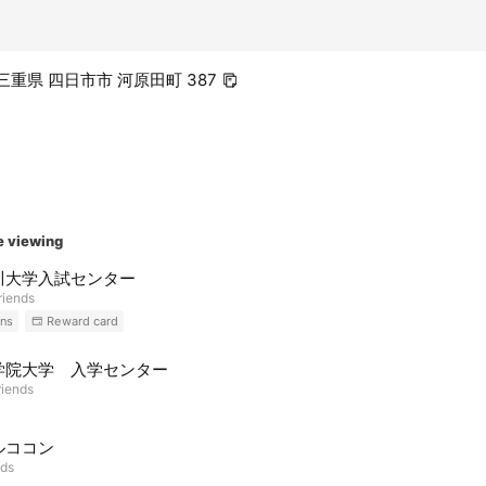
4 三重県 四日市市 河原田町 387
e viewing
川大学入試センター
riends
ns
Reward card
学院大学 入学センター
riends
ルココン
nds