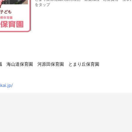
をタップ
職 海山道保育園 河原田保育園 とまり丘保育園
ai.jp/