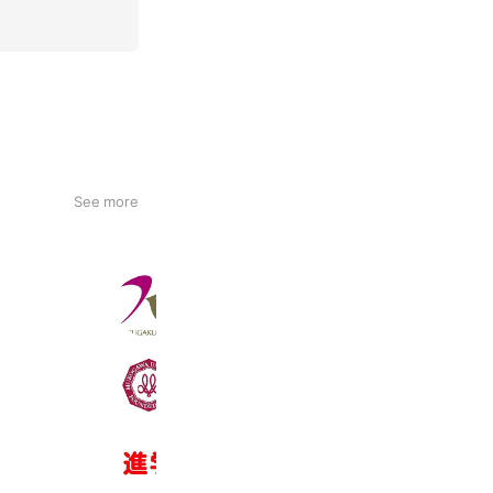
See more
國學院大學
50,853 friends
Coupons
Reward card
武庫川大学
25,837 friends
Coupons
Reward card
進学情報サービス by キャリタス進学
5,395,528 friends
Coupons
Reward card