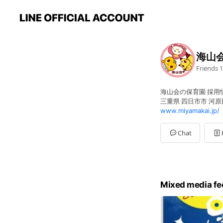
海山
Friends
1
海山会の保育園 採用
三重県 四日市市 河原田
www.miyamakai.jp/
Chat
Mixed media fe